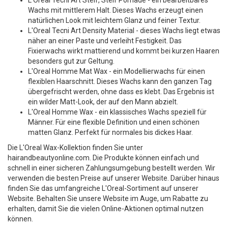
L'Oreal Tecni Art Steif, Steif Pomade - ein bearbeitbares
Wachs mit mittlerem Halt. Dieses Wachs erzeugt einen
natürlichen Look mit leichtem Glanz und feiner Textur.
L'Oreal Tecni Art Density Material - dieses Wachs liegt etwas
näher an einer Paste und verleiht Festigkeit. Das
Fixierwachs wirkt mattierend und kommt bei kurzen Haaren
besonders gut zur Geltung.
L'Oreal Homme Mat Wax - ein Modellierwachs für einen
flexiblen Haarschnitt. Dieses Wachs kann den ganzen Tag
übergefrischt werden, ohne dass es klebt. Das Ergebnis ist
ein wilder Matt-Look, der auf den Mann abzielt.
L'Oreal Homme Wax - ein klassisches Wachs speziell für
Männer. Für eine flexible Definition und einen schönen
matten Glanz. Perfekt für normales bis dickes Haar.
Die L'Oreal Wax-Kollektion finden Sie unter
hairandbeautyonline.com. Die Produkte können einfach und
schnell in einer sicheren Zahlungsumgebung bestellt werden. Wir
verwenden die besten Preise auf unserer Website. Darüber hinaus
finden Sie das umfangreiche L'Oreal-Sortiment auf unserer
Website. Behalten Sie unsere Website im Auge, um Rabatte zu
erhalten, damit Sie die vielen Online-Aktionen optimal nutzen
können.