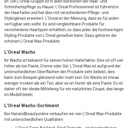
ist. Die L'Oreal-Gruppe ist in allen Bereichen der Haar- und
Schönheitspflege zu Hause. L'Oreal Professionnel ist führend in
der Haarfarbe und hat dies mit verschiedenen Pflege- und
Stylinglinien erweitert. L'Oreal ist der Meinung, dass es für jeden
verfügbar sein sollte. Es sind vergleichbare Produkte für
verschiedene Haartypen erhältlich, so dass jeder die hochwertigen
Styling-Produkte von L'Oreal genießen kann. Dazu gehören die
schönen L'Oreal Wax-Produkte.
L'Oreal Wachs
Ihr Wachs ist bekannt für seinen hohen Haltefaktor. Dies ist oft viel
höher als bei Paste, Creme oder Gel. L'Oreal Wax ist aufgrund der
unterschiedlichen Oberflächen der Produkte sehr beliebt, dies
kann zum Beispiel glänzend oder matt sein. Ein Wachs ist etwas
weniger trocken als ein Ton, aber es ist fester als eine Paste. Es ist
daher oft der ideale Mittelweg für ein natürliches Coupé, das lange
im Modell bleibt.
L'Oreal Wachs-Sortiment
Bei HairandBeautyonline verkaufen wir vier L'Oreal Wax-Produkte
mit unterschiedlichen Qualitäten: