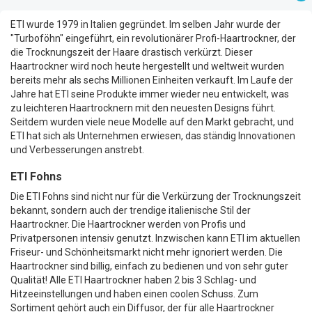
ETI wurde 1979 in Italien gegründet. Im selben Jahr wurde der
"Turboföhn" eingeführt, ein revolutionärer Profi-Haartrockner, der
die Trocknungszeit der Haare drastisch verkürzt. Dieser
Haartrockner wird noch heute hergestellt und weltweit wurden
bereits mehr als sechs Millionen Einheiten verkauft. Im Laufe der
Jahre hat ETI seine Produkte immer wieder neu entwickelt, was
zu leichteren Haartrocknern mit den neuesten Designs führt.
Seitdem wurden viele neue Modelle auf den Markt gebracht, und
ETI hat sich als Unternehmen erwiesen, das ständig Innovationen
und Verbesserungen anstrebt.
ETI Fohns
Die ETI Fohns sind nicht nur für die Verkürzung der Trocknungszeit
bekannt, sondern auch der trendige italienische Stil der
Haartrockner. Die Haartrockner werden von Profis und
Privatpersonen intensiv genutzt. Inzwischen kann ETI im aktuellen
Friseur- und Schönheitsmarkt nicht mehr ignoriert werden. Die
Haartrockner sind billig, einfach zu bedienen und von sehr guter
Qualität! Alle ETI Haartrockner haben 2 bis 3 Schlag- und
Hitzeeinstellungen und haben einen coolen Schuss. Zum
Sortiment gehört auch ein Diffusor, der für alle Haartrockner