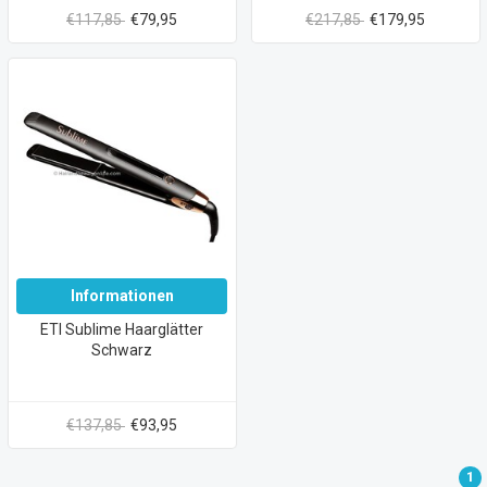
€117,85
€79,95
€217,85
€179,95
Informationen
ETI Sublime Haarglätter
Schwarz
€137,85
€93,95
1