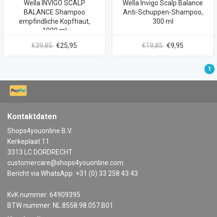
Wella INVIGO SCALP
Wella Invigo Scalp Balance
BALANCE Shampoo
Anti-Schuppen-Shampoo,
empfindliche Kopfhaut,
300 ml
1000 ml
€39,85
€25,95
€19,85
€9,95
1
Kontaktdaten
Shops4youonline B.V.
Kerkeplaat 11
3313 LC DORDRECHT
customercare@shops4youonline.com
Bericht via WhatsApp: +31 (0) 33 258 43 43
KvK nummer: 64909395
BTW nummer: NL 8558.98.057.B01