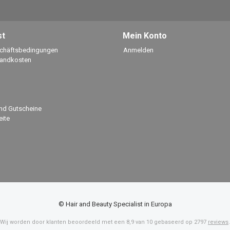
st
Mein Konto
schäftsbedingungen
Anmelden
sandkosten
nd Gutscheine
ite
© Hair and Beauty Specialist in Europa
Wij worden door klanten beoordeeld met een
8,9
van
10
gebaseerd op
2797
reviews
.