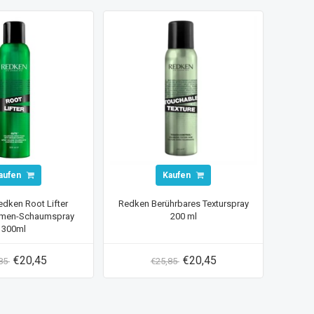
aufen
Kaufen
dken Root Lifter
Redken Berührbares Texturspray
umen-Schaumspray
200 ml
300ml
€20,45
€20,45
,85
€25,85