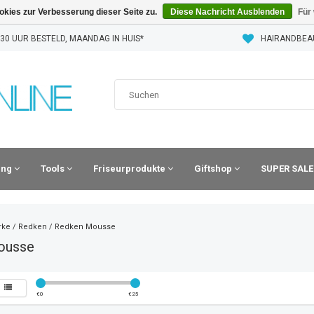
kies zur Verbesserung dieser Seite zu.
Diese Nachricht Ausblenden
Für
30 UUR BESTELD, MAANDAG IN HUIS*
HAIRANDBEA
ling
Tools
Friseurprodukte
Giftshop
SUPER SALE
rke
/
Redken
/
Redken Mousse
ousse
€
0
€
25