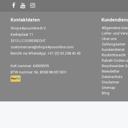
Kontaktdaten
Kundendien
Allgemeine Ge
Shops4youonline B.V.
Liefer- und Ver
Kerkeplaat 11
Über uns
3313 LC DORDRECHT
Zahlungsarten
customercare@shops4youonline.com
Kundendienst
Bericht via WhatsApp: +31 (0) 33 258 43 43
Rücktrittsrecht
Rabatt-Codes u
KvK nummer: 64909395
Beschwerden Se
Newsletter
BTW nummer: NL 8558.98.057.B01
Datenschutz
Disclaimer
Sitemap
Blog