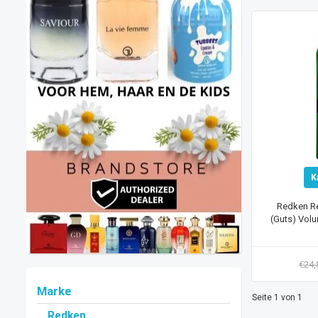
K
Redken Re
(Guts) Vol
€24
Marke
Seite 1 von 1
Redken