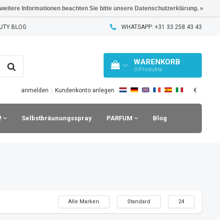
 weitere Informationen beachten Sie bitte unsere Datenschutzerklärung. »
UTY BLOG
WHATSAPP: +31 33 258 43 43
WARENKORB
0
Produkte
€
anmelden
|
Kundenkonto anlegen
!
Selbstbräunungsspray
PARFUM
Blog
Alle Marken
Standard
24