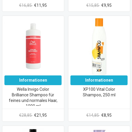
€16,85
€11,95
€15,85
€9,95
Informationen
Informationen
Wella Invigo Color
XP100 Vital Color
Brilliance Shampoo für
Shampoo, 250 ml
feines und normales Haar,
1000 ml
€28,85
€21,95
€14,85
€8,95