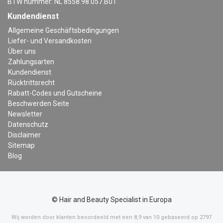
BTW nummer: NL 8558.98.057.B01
Kundendienst
Allgemeine Geschäftsbedingungen
Liefer- und Versandkosten
Über uns
Zahlungsarten
Kundendienst
Rücktrittsrecht
Rabatt-Codes und Gutscheine
Beschwerden Seite
Newsletter
Datenschutz
Disclaimer
Sitemap
Blog
© Hair and Beauty Specialist in Europa
Wij worden door klanten beoordeeld met een
8,9
van
10
gebaseerd op
2797