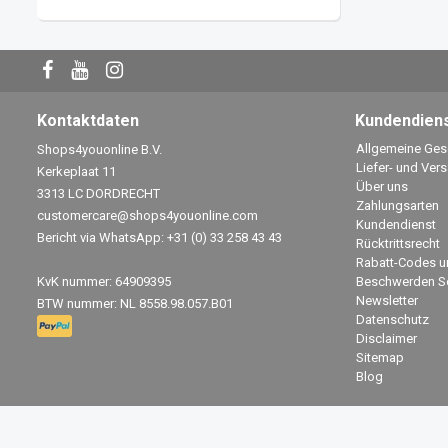
Kontaktdaten
Kundendien
Allgemeine Ge
Shops4youonline B.V.
Liefer- und Ver
Kerkeplaat 11
Über uns
3313 LC DORDRECHT
Zahlungsarten
customercare@shops4youonline.com
Kundendienst
Bericht via WhatsApp: +31 (0) 33 258 43 43
Rücktrittsrecht
Rabatt-Codes u
KvK nummer: 64909395
Beschwerden Se
Newsletter
BTW nummer: NL 8558.98.057.B01
Datenschutz
Disclaimer
Sitemap
Blog