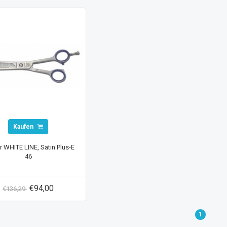
Kaufen
 WHITE LINE, Satin Plus-E
46
€94,00
€136,29
1