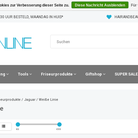
kies zur Verbesserung dieser Seite zu.
Diese Nachricht Ausblenden
Für
30 UUR BESTELD, MAANDAG IN HUIS*
HAIRANDBEA
ling
Tools
Friseurprodukte
Giftshop
SUPER SALE
seurprodukte
/
Jaguar
/
Weiße Linie
ie
€
0
€
95