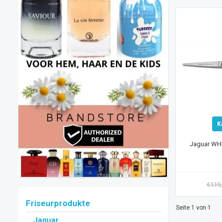
K
Jaguar WHI
€119
Friseurprodukte
Seite 1 von 1
Jaguar