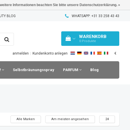
 weitere Informationen beachten Sie bitte unsere Datenschutzerklärung. »
UTY BLOG
WHATSAPP: +31 33 258 43 43
WARENKORB
0
Produkte
€
anmelden
|
Kundenkonto anlegen
!
Selbstbräunungsspray
PARFUM
Blog
Alle Marken
Am meisten angesehen
24