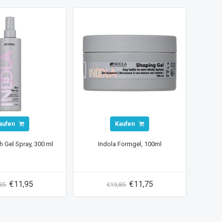
aufen
Kaufen
sh Gel Spray, 300 ml
Indola Formgel, 100ml
€11,95
€11,75
,85
€19,85