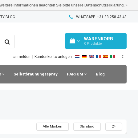
 weitere Informationen beachten Sie bitte unsere Datenschutzerklärung. »
TY BLOG
WHATSAPP: +31 33 258 43 43
WARENKORB
0
Produkte
€
anmelden
|
Kundenkonto anlegen
!
Selbstbräunungsspray
PARFUM
Blog
Alle Marken
Standard
24