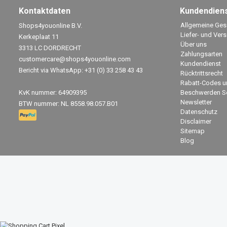
Kontaktdaten
Kundendien
Allgemeine Ge
Shops4youonline B.V.
Liefer- und Ver
Kerkeplaat 11
Über uns
3313 LC DORDRECHT
Zahlungsarten
customercare@shops4youonline.com
Kundendienst
Bericht via WhatsApp: +31 (0) 33 258 43 43
Rücktrittsrecht
Rabatt-Codes u
KvK nummer: 64909395
Beschwerden Se
Newsletter
BTW nummer: NL 8558.98.057.B01
Datenschutz
Disclaimer
Sitemap
Blog