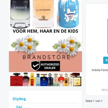
K
Indola Fini
€21
Styling
Seite 1 von 1
Gel