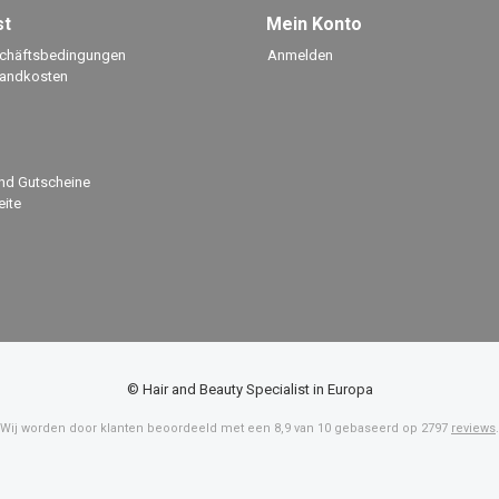
st
Mein Konto
schäftsbedingungen
Anmelden
sandkosten
nd Gutscheine
ite
© Hair and Beauty Specialist in Europa
Wij worden door klanten beoordeeld met een
8,9
van
10
gebaseerd op
2797
reviews
.