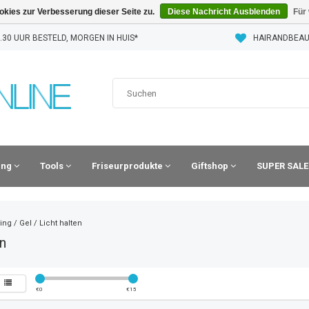
kies zur Verbesserung dieser Seite zu.
Diese Nachricht Ausblenden
Für
30 UUR BESTELD, MORGEN IN HUIS*
HAIRANDBEAU
ling
Tools
Friseurprodukte
Giftshop
SUPER SALE
ling
/
Gel
/
Licht halten
n
€
0
€
15