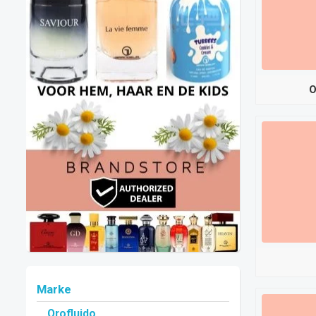
O
Marke
Orofluido