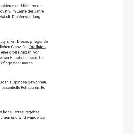
spirieren und führt so die
vativ. Im Laufe der Jahre
wickelt. Die Verwendung
ty Elixir
. Dieses pflegende
lichen Glanz. Die
Orofluido
er eine große Anzahl von
seinen Hauptinhaltsstoffen:
e Pflege des Haares.
r Argania Spinosa gewonnen.
 essentielle Fettsäuren. Es
r hohe Fettsäuregehalt
olumen und wird wunderbar