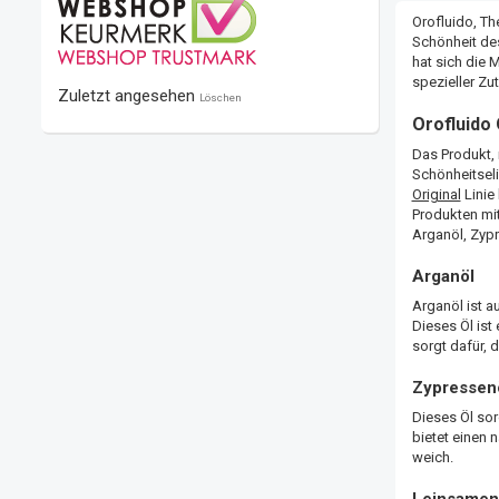
Orofluido, The
Schönheit des
hat sich die 
spezieller Zu
Zuletzt angesehen
Löschen
Orofluido 
Das Produkt, 
Schönheitseli
Original
Linie 
Produkten mit
Arganöl, Zypr
Arganöl
Arganöl ist a
Dieses Öl ist
sorgt dafür,
Zypressen
Dieses Öl sor
bietet einen
weich.
Leinsamen