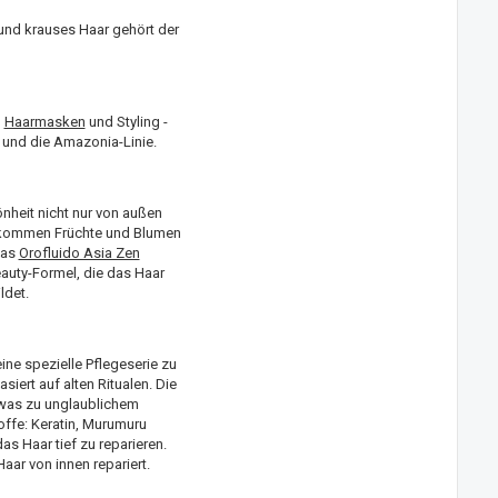
 und krauses Haar gehört der
,
Haarmasken
und Styling -
e und die Amazonia-Linie.
nheit nicht nur von außen
 kommen Früchte und Blumen
Das
Orofluido Asia Zen
eauty-Formel, die das Haar
ldet.
ine spezielle Pflegeserie zu
siert auf alten Ritualen. Die
, was zu unglaublichem
offe: Keratin, Murumuru
as Haar tief zu reparieren.
aar von innen repariert.