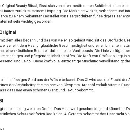
 Original Beauty Ritual, lässt sich von alten mediterranen Schönheitsritualen in
 Haares zurück zu seinem Ursprung. Die Marke entwickelt, verbessert und inno
Marke zu einem bekannten Hersteller von Haarprodukten für seidiges Haar ent
taten ist sehr wichtig geworden.
Original
mit dem alles begann und das von vielen so geliebt wird, ist das
Orofluido Beau
xier verleiht dem Haar unglaubliche Geschmeidigkeit und einen brillanten natür
hat einen köstlichen Bernsteinduft mit einer Vanillebasis. Die Linie verfügt üb
 reichhaltigen und pflegenden Inhaltsstoffen. Die Kraft von Orofluido liegt in 
essenöl und Leinöl. Diese kraftvolle, einzigartige Mischung vervollständigt di
uch als flüssiges Gold aus der Wüste bekannt. Das Öl wird aus der Frucht de
 eines der Schönheitsgeheimnisse von Cleopatra. Arganöl enthält Vitamin E und
 dass das Haar einen schönen Glanz und Textur bekommt.
öl
gt für ein seidig weiches Gefühl. Das Haar wird geschmeidig und kämmbar. De
 natürlichen Schutz vor freien Radikalen. Außerdem bekommt das Haar mehr V
öl