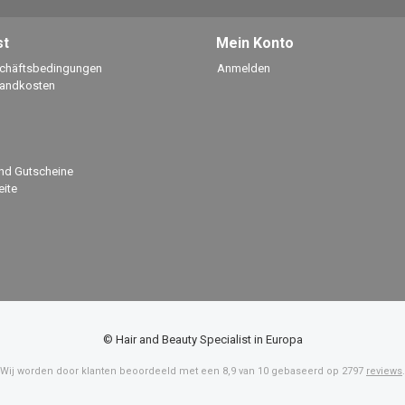
st
Mein Konto
schäftsbedingungen
Anmelden
sandkosten
nd Gutscheine
ite
© Hair and Beauty Specialist in Europa
Wij worden door klanten beoordeeld met een
8,9
van
10
gebaseerd op
2797
reviews
.