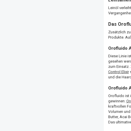
Leinöl verlei
Vergangenheit
Das Orofl
Zusätzlich zu
Produkte. Auß
Orofluido 
Diese Linie 
gesehen werd
zum Einsatz. 
Control Elixir
s
und die Haaro
Orofluido
Orofluido ist
gewinnen:
Or
kraftvollen F
Volumen und b
Butter, Acai 
Das ultimative