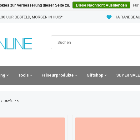
kies zur Verbesserung dieser Seite zu.
Diese Nachricht Ausblenden
Für
30 UUR BESTELD, MORGEN IN HUIS*
HAIRANDBEAU
ling
Tools
Friseurprodukte
Giftshop
SUPER SALE
/
Orofluido