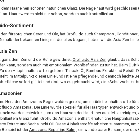
ht dem Haar einen schönen natürlichen Glanz. Die Nagelhaut wird geschlossen
 an. Haare werden nicht nur schön, sondern auch kontrollierbar.
uido-Sortiment
 den fürsorglichen Seren und Öle, hat Orofluido auch
Shampoos
,
Conditioner
erhalb der bekannten Linie, mit der alles begann, haben wir die Asia Zen-Lini
Asia Zen
ist ganz dem Zen und der Ruhe gewidmet.
Orofluido Asia Zen
glaubt, dass Schö
en kann, sondern auch mit emotionalem Wohlbefinden zu tun hat. Beim Duft
Zu den Hauptinhaltsstoffen gehören Tsubaki-Öl, Bambus-Extrakt und Reisöl. 
teht im Mittelpunkt dieser Linie und ist eine pflegende und dennoch leichte B
berfläche sofort glättet und dort, wo es gebraucht wird, eine Schutzschicht bi
 Amazonien
 ins Herz des Amazonas-Regenwaldes gereist, um natürliche Inhaltsstoffe für e
ofluido Amazonia
. Die Linie wurde speziell für alle Haartypen entwickelt und ba
ormeln wurden entwickelt, um das Haar von der Haarfaser aus tief zu reinigen
rillantem Glanz führt. Orofluido Amazonia enthält 4 natürliche Hauptinhaltsst
Berry Extract und Sacha Inchi Oil. Diese 4 Inhaltsstoffe arbeiten zusammen, um d
 Beispiel ist der
Amazonia Repairing Balm
, ein wunderbarer Balsam, der das H