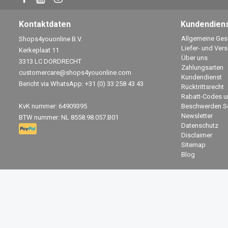
Kontaktdaten
Kundendien
Allgemeine Ge
Shops4youonline B.V.
Liefer- und Ver
Kerkeplaat 11
Über uns
3313 LC DORDRECHT
Zahlungsarten
customercare@shops4youonline.com
Kundendienst
Bericht via WhatsApp: +31 (0) 33 258 43 43
Rücktrittsrecht
Rabatt-Codes u
KvK nummer: 64909395
Beschwerden Se
Newsletter
BTW nummer: NL 8558.98.057.B01
Datenschutz
Disclaimer
Sitemap
Blog