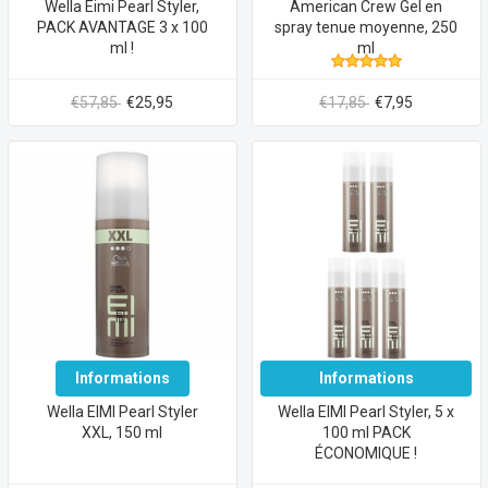
Wella Eimi Pearl Styler,
American Crew Gel en
PACK AVANTAGE 3 x 100
spray tenue moyenne, 250
ml !
ml
€57,85
€25,95
€17,85
€7,95
Informations
Informations
Wella EIMI Pearl Styler
Wella EIMI Pearl Styler, 5 x
XXL, 150 ml
100 ml PACK
ÉCONOMIQUE !