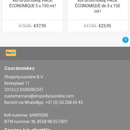
KIS GroomGelly, PACK
KIS GroomGelly, PACK
ÉCONOMIQUE 5 x 150 ml !
ÉCONOMIQUE de 3 x 150
ml !
€79,85
€37,95
€47,85
€23,95
1
Coordonnées
Shops4youonline B.V.
Kerkeplaat 11
3313 LC DORDRECHT
customercare@shops4youonline.com
Bericht via WhatsApp: +31 (0) 33 258 43 43
KvK nummer: 64909395
BTW nummer: NL 8558.98.057.B01