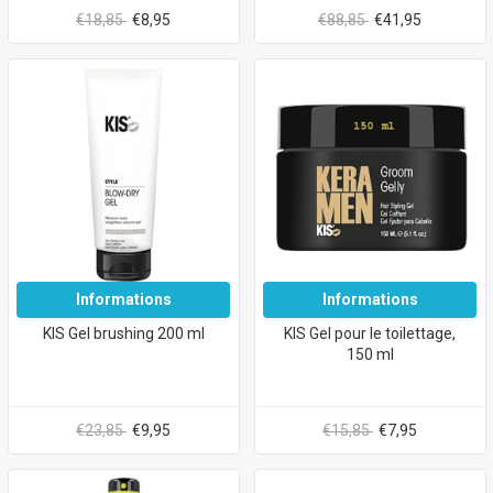
€18,85
€8,95
€88,85
€41,95
Informations
Informations
KIS Gel brushing 200 ml
KIS Gel pour le toilettage,
150 ml
€23,85
€9,95
€15,85
€7,95