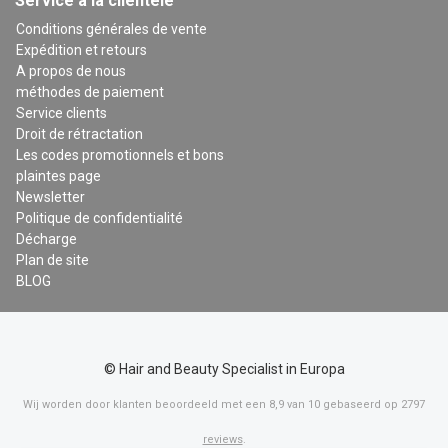
Service à la clientèle
Conditions générales de vente
Expédition et retours
A propos de nous
méthodes de paiement
Service clients
Droit de rétractation
Les codes promotionnels et bons
plaintes page
Newsletter
Politique de confidentialité
Décharge
Plan de site
BLOG
© Hair and Beauty Specialist in Europa
Wij worden door klanten beoordeeld met een
8,9
van
10
gebaseerd op
2797
reviews
.