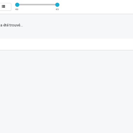
€
0
€
5
 été trouvé...