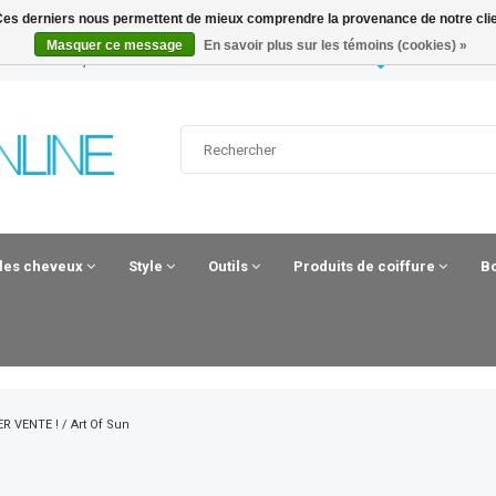
. Ces derniers nous permettent de mieux comprendre la provenance de notre clientè
Masquer ce message
En savoir plus sur les témoins (cookies) »
UUR BESTELD, MAANDAG IN HUIS*
HAIRANDBEAU
 les cheveux
Style
Outils
Produits de coiffure
B
R VENTE !
/
Art Of Sun