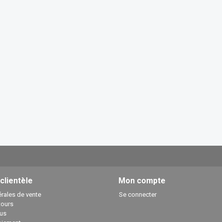
 clientèle
Mon compte
rales de vente
Se connecter
tours
us