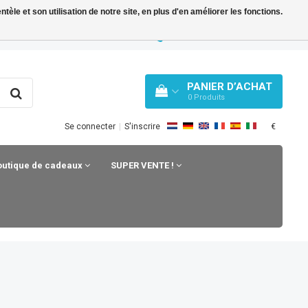
le et son utilisation de notre site, en plus d'en améliorer les fonctions.
TY BLOG
WHATSAPP: +31 33 258 43 43
PANIER D’ACHAT
0
Produits
€
Se connecter
|
S'inscrire
outique de cadeaux
SUPER VENTE !