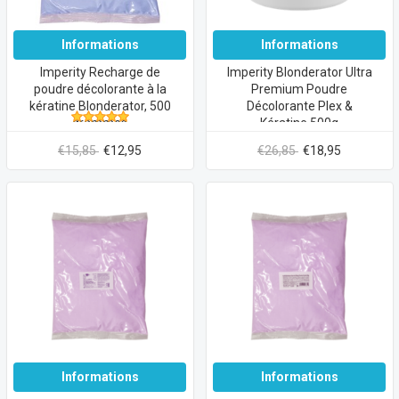
Informations
Informations
Imperity Recharge de
Imperity Blonderator Ultra
poudre décolorante à la
Premium Poudre
kératine Blonderator, 500
Décolorante Plex &
grammes
Kératine 500g
€15,85
€12,95
€26,85
€18,95
Informations
Informations