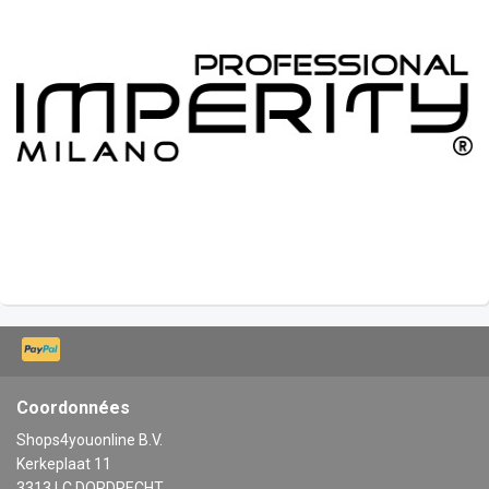
Coordonnées
Shops4youonline B.V.
Kerkeplaat 11
3313 LC DORDRECHT