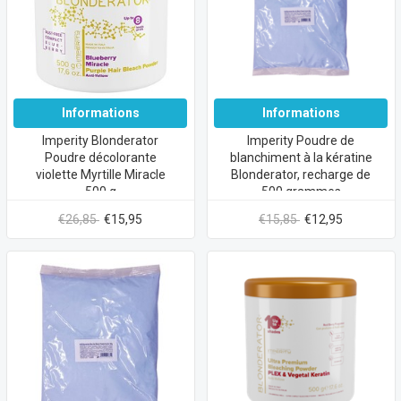
Informations
Informations
Imperity Blonderator
Imperity Poudre de
Poudre décolorante
blanchiment à la kératine
violette Myrtille Miracle
Blonderator, recharge de
500 g
500 grammes
€26,85
€15,95
€15,85
€12,95