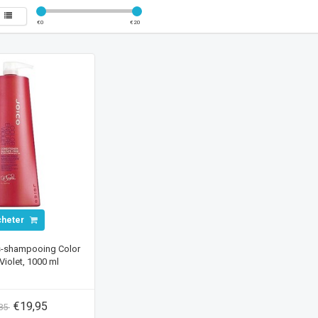
€
0
€
20
cheter
s-shampooing Color
Violet, 1000 ml
€19,95
,85