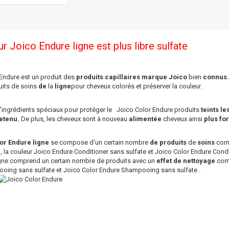
r Joico Endure ligne est plus libre sulfate
Endure est un produit des
produits capillaires marque Joico
bien
connus.
its de soins
de
la
ligne
pour cheveux colorés et préserver la couleur.
d'ingrédients spéciaux pour protéger le
Joico Color Endure produits
teints l
etenu.
De plus, les cheveux sont à nouveau
alimentée
cheveux ainsi
plus for
or Endure ligne
se compose d'un certain nombre
de produits
de
soins
comm
 la couleur Joico Endure Conditioner sans sulfate et Joico Color Endure Condit
ligne comprend un certain nombre de produits avec un
effet de nettoyage
comm
oing sans sulfate et Joico Color Endure Shampooing sans sulfate .