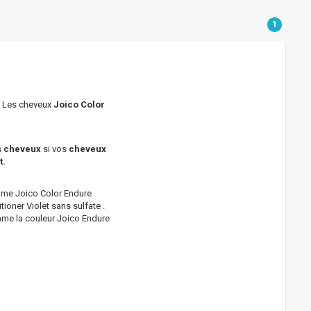
1
Les cheveux
Joico Color
es cheveux
si vos
cheveux
t.
e Joico Color Endure
ioner Violet sans sulfate .
e la couleur Joico Endure