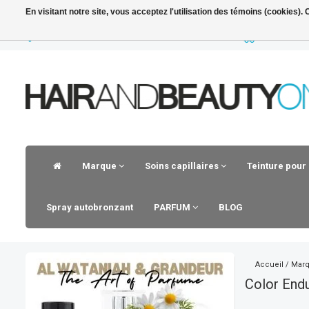
En visitant notre site, vous acceptez l'utilisation des témoins (cookies)
LIVRAISON RAPIDE
VOOR 23.30
Marque
Soins capillaires
Teinture pour
Spray autobronzant
PARFUM
BLOG
Accueil
/
Mar
Color End