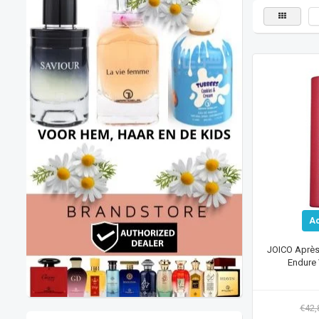
A
JOICO Aprè
Endure 
€42