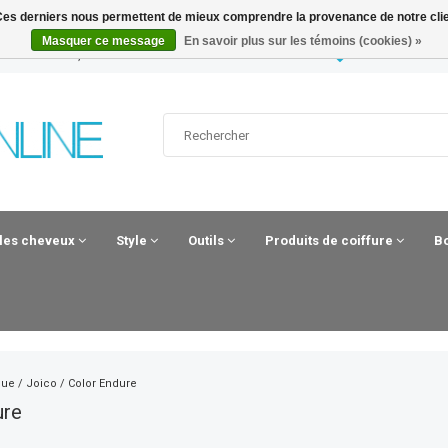
. Ces derniers nous permettent de mieux comprendre la provenance de notre clientè
Masquer ce message
En savoir plus sur les témoins (cookies) »
 UUR BESTELD, MORGEN IN HUIS*
HAIRANDBEAUT
 les cheveux
Style
Outils
Produits de coiffure
B
que
/
Joico
/
Color Endure
ure