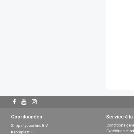
Coordonnées
Service à la
Conditions géné
Shops4youonline B.V.
Expédition et re
Kerkeplaat 11