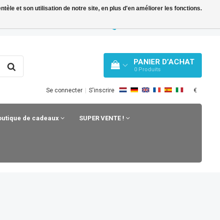
le et son utilisation de notre site, en plus d'en améliorer les fonctions.
Y BLOG
WHATSAPP: +31 33 258 43 43
PANIER D’ACHAT
0
Produits
€
Se connecter
|
S'inscrire
outique de cadeaux
SUPER VENTE !