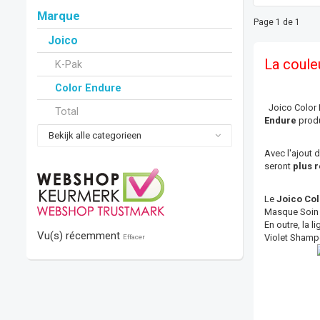
Marque
Page 1 de 1
Joico
La couleu
K-Pak
Color Endure
Joico Color 
Total
Endure
produ
Bekijk alle categorieen
Avec l'ajout 
seront
plus r
Le
Joico Col
Masque Soin ,
En outre, la 
Vu(s) récemment
Violet Shampo
Effacer