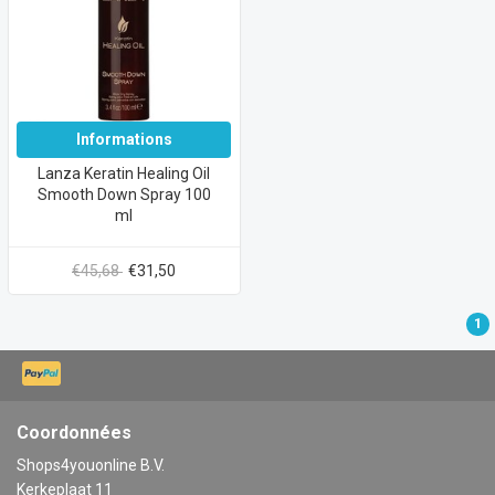
Informations
Lanza Keratin Healing Oil
Smooth Down Spray 100
ml
€45,68
€31,50
1
Coordonnées
Shops4youonline B.V.
Kerkeplaat 11