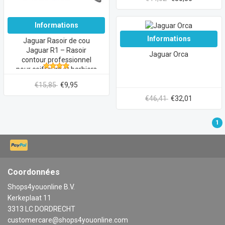
Informations
Informations
Jaguar Rasoir de cou
Jaguar R1 – Rasoir
Jaguar Orca
contour professionnel
pour coiffeurs et barbiers
€15,85
€9,95
€46,41
€32,01
1
Coordonnées
Shops4youonline B.V.
Kerkeplaat 11
3313 LC DORDRECHT
customercare@shops4youonline.com