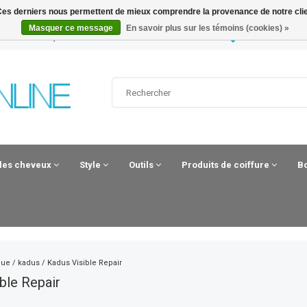
. Ces derniers nous permettent de mieux comprendre la provenance de notre clientè
Masquer ce message
En savoir plus sur les témoins (cookies) »
 UUR BESTELD, MORGEN IN HUIS*
HAIRANDBEAUT
 les cheveux
Style
Outils
Produits de coiffure
B
que
/
kadus
/
Kadus Visible Repair
ble Repair