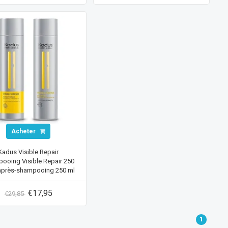
Acheter
Kadus Visible Repair
ooing Visible Repair 250
 après-shampooing 250 ml
FORFAIT VALEUR !
€17,95
€29,85
1