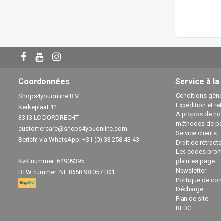
Coordonnées
Service à la
Conditions géné
Shops4youonline B.V.
Expédition et re
Kerkeplaat 11
A propos de no
3313 LC DORDRECHT
méthodes de p
customercare@shops4youonline.com
Service clients
Bericht via WhatsApp: +31 (0) 33 258 43 43
Droit de rétract
Les codes prom
KvK nummer: 64909395
plaintes page
Newsletter
BTW nummer: NL 8558.98.057.B01
Politique de con
Décharge
Plan de site
BLOG