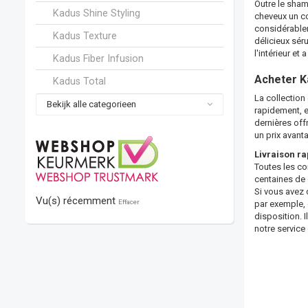
Outre le sham
Kadus Shine Styling
cheveux un co
considérablem
Kadus Texture
délicieux sér
l'intérieur et
Kadus Fiber Infusion
Acheter Ka
Kadus Total
La collection
Bekijk alle categorieen
rapidement, en
dernières off
un prix avant
Livraison ra
Toutes les co
centaines de c
Si vous avez 
Vu(s) récemment
Effacer
par exemple, o
disposition. 
notre service