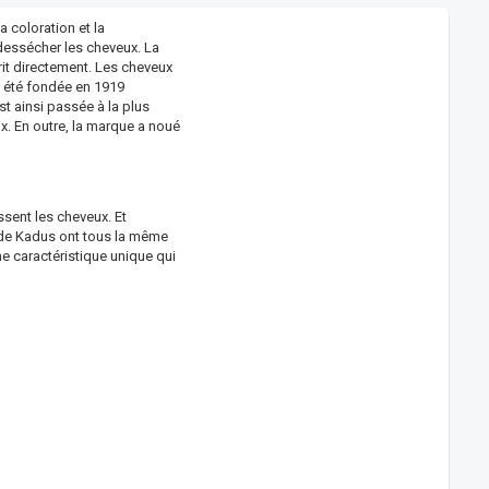
 coloration et la
 dessécher les cheveux. La
rit directement. Les cheveux
 a été fondée en 1919
t ainsi passée à la plus
x. En outre, la marque a noué
sent les cheveux. Et
r de Kadus ont tous la même
e caractéristique unique qui