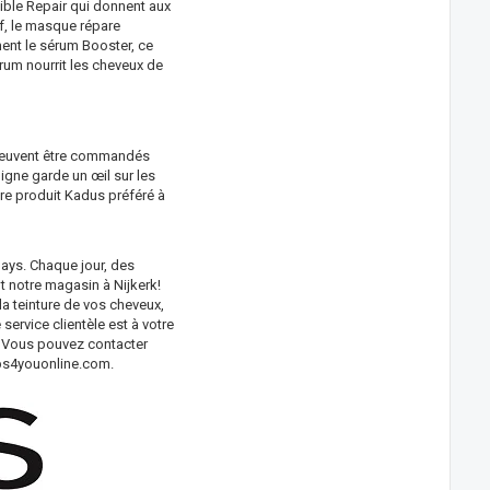
sible Repair qui donnent aux
f, le masque répare
ent le sérum Booster, ce
érum nourrit les cheveux de
 peuvent être commandés
ligne garde un œil sur les
re produit Kadus préféré à
ays. Chaque jour, des
nt notre magasin à Nijkerk!
la teinture de vos cheveux,
service clientèle est à votre
! Vous pouvez contacter
s4youonline.com
.