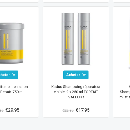
cheter
Acheter
itement en salon
Kadus Shampoing réparateur
 Repair, 750 ml
visible, 2 x 250 ml FORFAIT
Shamp
VALEUR !
ml et
€29,95
€17,95
,85
€22,85