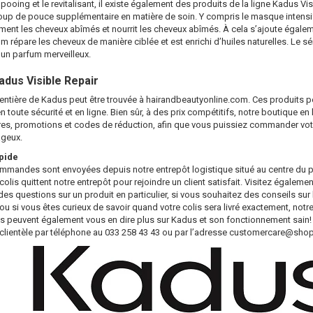
pooing et le revitalisant, il existe également des produits de la ligne Kadus Vi
up de pouce supplémentaire en matière de soin. Y compris le masque intensi
ent les cheveux abîmés et nourrit les cheveux abîmés. À cela s’ajoute égalem
um répare les cheveux de manière ciblée et est enrichi d’huiles naturelles. Le s
 a un parfum merveilleux.
dus Visible Repair
 entière de Kadus peut être trouvée à hairandbeautyonline.com. Ces produits
 toute sécurité et en ligne. Bien sûr, à des prix compétitifs, notre boutique en 
res, promotions et codes de réduction, afin que vous puissiez commander vot
ageux.
pide
mmandes sont envoyées depuis notre entrepôt logistique situé au centre du p
olis quittent notre entrepôt pour rejoindre un client satisfait. Visitez égaleme
des questions sur un produit en particulier, si vous souhaitez des conseils sur 
u si vous êtes curieux de savoir quand votre colis sera livré exactement, notre 
Ils peuvent également vous en dire plus sur Kadus et son fonctionnement sain
 clientèle par téléphone au 033 258 43 43 ou par l’adresse
customercare@shop