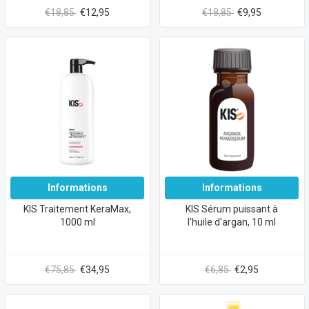
€18,85
€12,95
€18,85
€9,95
Informations
Informations
KIS Traitement KeraMax,
KIS Sérum puissant à
1000 ml
l'huile d'argan, 10 ml
€75,85
€34,95
€6,85
€2,95