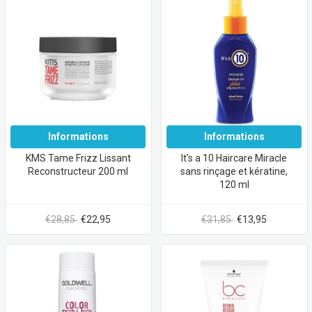
Informations
Informations
KMS Tame Frizz Lissant
It's a 10 Haircare Miracle
Reconstructeur 200 ml
sans rinçage et kératine,
120 ml
€28,85
€22,95
€31,85
€13,95