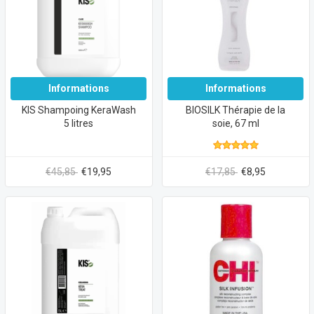
Informations
Informations
KIS Shampoing KeraWash
BIOSILK Thérapie de la
5 litres
soie, 67 ml
€45,85
€19,95
€17,85
€8,95