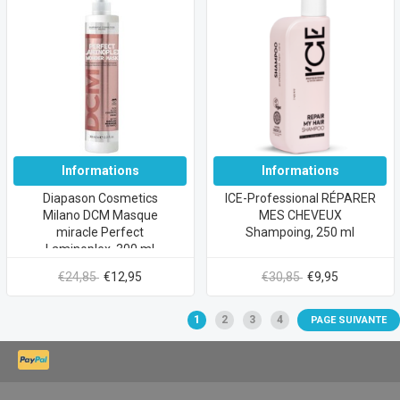
Informations
Informations
Diapason Cosmetics
ICE-Professional RÉPARER
Milano DCM Masque
MES CHEVEUX
miracle Perfect
Shampoing, 250 ml
Laminoplex, 300 ml
€24,85
€12,95
€30,85
€9,95
1
2
3
4
PAGE SUIVANTE