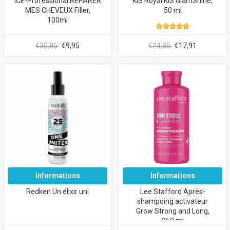
ICE-Professional RÉPARER
KIS Royal KIS GlamShine,
MES CHEVEUX Filler,
50 ml
100ml
€30,85
€9,95
€24,85
€17,91
Informations
Informations
Redken Un élixir uni
Lee Stafford Après-
shampoing activateur
Grow Strong and Long,
250 ml