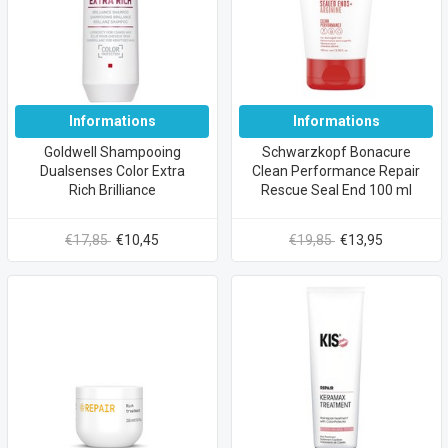
Informations
Informations
Goldwell Shampooing
Schwarzkopf Bonacure
Dualsenses Color Extra
Clean Performance Repair
Rich Brilliance
Rescue Seal End 100 ml
€17,85
€10,45
€19,85
€13,95