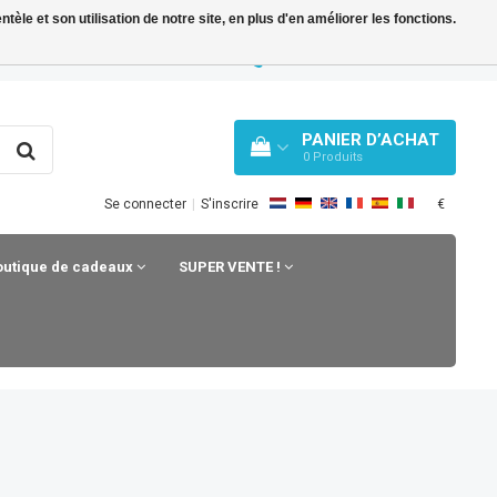
le et son utilisation de notre site, en plus d'en améliorer les fonctions.
TY BLOG
WHATSAPP: +31 33 258 43 43
PANIER D’ACHAT
0
Produits
€
Se connecter
|
S'inscrire
outique de cadeaux
SUPER VENTE !