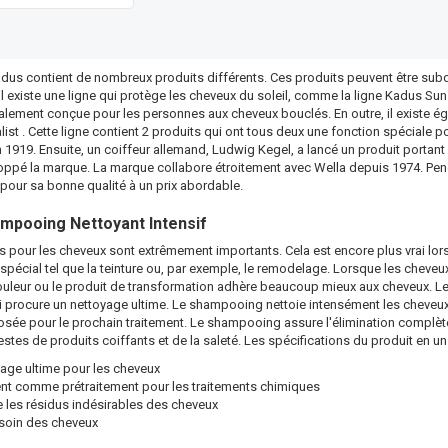
us contient de nombreux produits différents. Ces produits peuvent être subdi
il existe une ligne qui protège les cheveux du soleil, comme la ligne Kadus Sun
alement conçue pour les personnes aux cheveux bouclés. En outre, il existe é
ist . Cette ligne contient 2 produits qui ont tous deux une fonction spéciale 
 1919. Ensuite, un coiffeur allemand, Ludwig Kegel, a lancé un produit portant
oppé la marque. La marque collabore étroitement avec Wella depuis 1974. Pen
pour sa bonne qualité à un prix abordable.
mpooing Nettoyant Intensif
 pour les cheveux sont extrêmement importants. Cela est encore plus vrai lor
 spécial tel que la teinture ou, par exemple, le remodelage. Lorsque les cheveu
couleur ou le produit de transformation adhère beaucoup mieux aux cheveux. 
i procure un nettoyage ultime. Le shampooing nettoie intensément les cheveux 
osée pour le prochain traitement. Le shampooing assure l'élimination complèt
stes de produits coiffants et de la saleté. Les spécifications du produit en un
age ultime pour les cheveux
nt comme prétraitement pour les traitements chimiques
e les résidus indésirables des cheveux
soin des cheveux