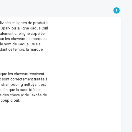
1
visés en lignes de produits.
 Spark ou la ligne Kadus Curl
galement une ligne appelée
pour les cheveux. La marque a
 le nom de Kadus. Cela a
dant ce temps, la marque
sque les cheveux reçoivent
x sont correctement traités à
Le shampooing nettoyant est
afin que la base idéale
e des cheveux de l'excès de
 coup d'œil: