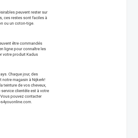
ésirables peuvent rester sur
s, ces restes sont faciles à
n ou un coton-tige.
 peuvent être commandés
 en ligne pour connaître les
r votre produit Kadus
ays. Chaque jour, des
nt notre magasin à Nijkerk!
la teinture de vos cheveux,
service clientèle est à votre
! Vous pouvez contacter
s4youonline.com
.