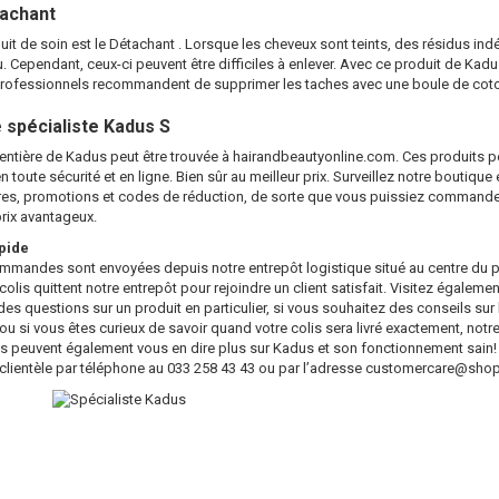
achant
uit de soin est le Détachant . Lorsque les cheveux sont teints, des résidus ind
u. Cependant, ceux-ci peuvent être difficiles à enlever. Avec ce produit de Kadu
professionnels recommandent de supprimer les taches avec une boule de coto
e
spécialiste
Kadus S
 entière de Kadus peut être trouvée à hairandbeautyonline.com. Ces produits
 toute sécurité et en ligne. Bien sûr au meilleur prix. Surveillez notre boutique
res, promotions et codes de réduction, de sorte que vous puissiez commande
prix avantageux.
pide
mmandes sont envoyées depuis notre entrepôt logistique situé au centre du p
olis quittent notre entrepôt pour rejoindre un client satisfait. Visitez égaleme
des questions sur un produit en particulier, si vous souhaitez des conseils sur 
u si vous êtes curieux de savoir quand votre colis sera livré exactement, notre 
Ils peuvent également vous en dire plus sur Kadus et son fonctionnement sain
 clientèle par téléphone au 033 258 43 43 ou par l’adresse
customercare@shop