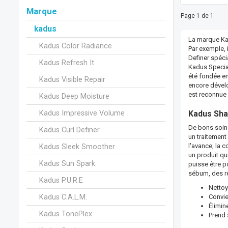
Marque
Page 1 de 1
kadus
La marque Kad
Kadus Color Radiance
Par exemple, 
Definer spéci
Kadus Refresh It
Kadus Special
été fondée en
Kadus Visible Repair
encore dével
est reconnue 
Kadus Deep Moisture
Kadus Impressive Volume
Kadus Sha
De bons soins
Kadus Curl Definer
un traitement
l'avance, la 
Kadus Sleek Smoother
un produit qu
Kadus Sun Spark
puisse être p
sébum, des re
Kadus P.U.R.E
Nettoy
Kadus C.A.L.M.
Convie
Élimin
Kadus TonePlex
Prend 