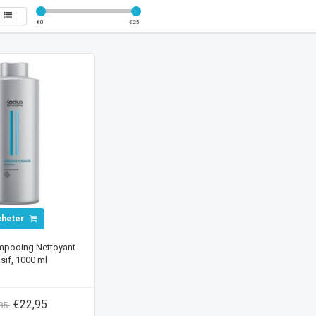
€
0
€
25
cheter
pooing Nettoyant
nsif, 1000 ml
€22,95
,85