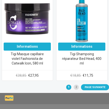
Informations
Informations
Tigi Masque capillaire
Tigi Shampoing
violet Fashionista de
réparateur Bed Head, 400
Catwalk Icon, 580 ml
ml
€38,85
€27,95
€18,85
€11,75
1
2
PAGE SUIVANTE