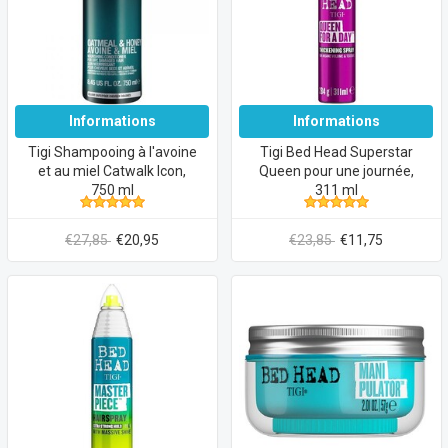
Informations
Informations
Tigi Shampooing à l'avoine
Tigi Bed Head Superstar
et au miel Catwalk Icon,
Queen pour une journée,
750 ml
311 ml
€27,85
€20,95
€23,85
€11,75