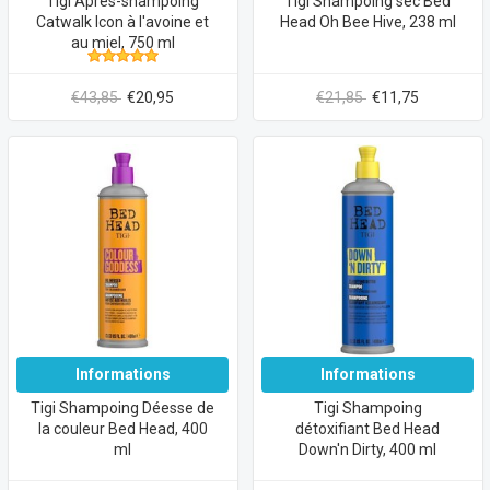
Tigi Après-shampoing
Tigi Shampoing sec Bed
Catwalk Icon à l'avoine et
Head Oh Bee Hive, 238 ml
au miel, 750 ml
€43,85
€20,95
€21,85
€11,75
Informations
Informations
Tigi Shampoing Déesse de
Tigi Shampoing
la couleur Bed Head, 400
détoxifiant Bed Head
ml
Down'n Dirty, 400 ml