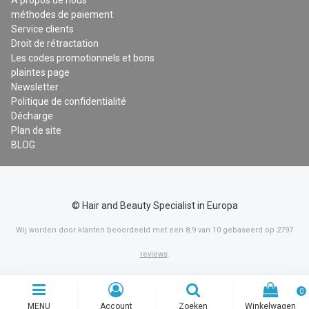
A propos de nous
méthodes de paiement
Service clients
Droit de rétractation
Les codes promotionnels et bons
plaintes page
Newsletter
Politique de confidentialité
Décharge
Plan de site
BLOG
© Hair and Beauty Specialist in Europa
Wij worden door klanten beoordeeld met een
8,9
van
10
gebaseerd op
2797
reviews
.
0
MENU
Account
Zoeken
Winkelwagen