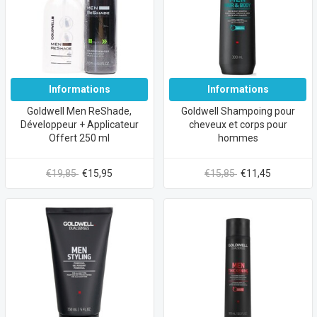
Informations
Informations
Goldwell Men ReShade,
Goldwell Shampoing pour
Développeur + Applicateur
cheveux et corps pour
Offert 250 ml
hommes
€19,85
€15,95
€15,85
€11,45