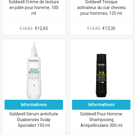
Goldwell Crème de texture
Goldwell Tonique
en pâte pour homme, 100
activateur du cuir chevelu
ml
pour hommes, 125 ml
€18,85
€12,65
€18,85
€13,35
Informations
Informations
Goldwell Sérum antichute
Goldwell Pour Homme
Dualsenses Scalp
Shampooing
Specialist 150 ml
Antipelliculaire 300 ml