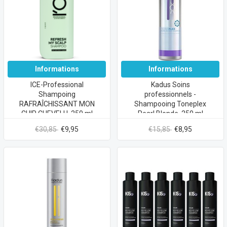
Informations
Informations
ICE-Professional
Kadus Soins
Shampoing
professionnels -
RAFRAÎCHISSANT MON
Shampooing Toneplex
CUIR CHEVELU, 250 ml
Pearl Blonde, 250 ml
€30,85
€9,95
€15,85
€8,95