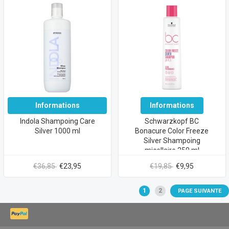
Informations
Informations
Indola Shampoing Care
Schwarzkopf BC
Silver 1000 ml
Bonacure Color Freeze
Silver Shampoing
micellaire 250 ml
€36,85
€23,95
€19,85
€9,95
1
2
PAGE SUIVANTE