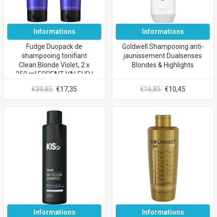
Informations
Informations
Fudge Duopack de
Goldwell Shampooing anti-
shampooing tonifiant
jaunissement Dualsenses
Clean Blonde Violet, 2 x
Blondes & Highlights
250 ml FORFAIT VALEUR !
€39,85
€17,35
€16,85
€10,45
Informations
Informations