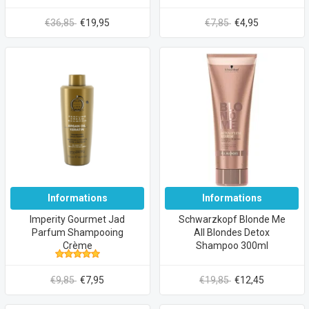
€36,85
€19,95
€7,85
€4,95
Informations
Informations
Imperity Gourmet Jad
Schwarzkopf Blonde Me
Parfum Shampooing
All Blondes Detox
Crème
Shampoo 300ml
€9,85
€7,95
€19,85
€12,45