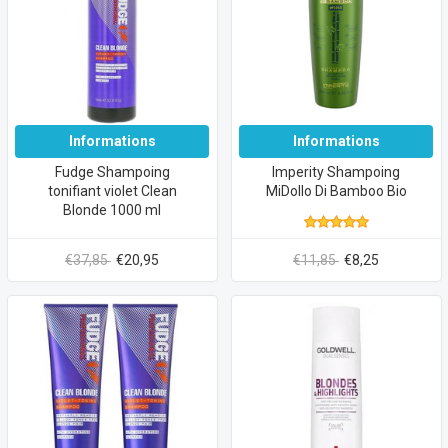
Informations
Informations
Fudge Shampoing
Imperity Shampoing
tonifiant violet Clean
MiDollo Di Bamboo Bio
Blonde 1000 ml
€37,85
€20,95
€11,85
€8,25