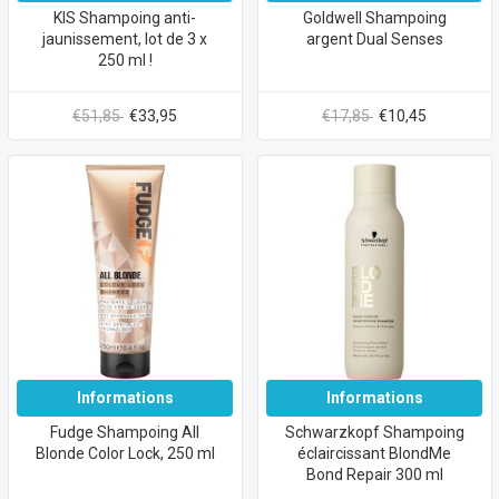
KIS Shampoing anti-
Goldwell Shampoing
jaunissement, lot de 3 x
argent Dual Senses
250 ml !
€51,85
€33,95
€17,85
€10,45
Informations
Informations
Fudge Shampoing All
Schwarzkopf Shampoing
Blonde Color Lock, 250 ml
éclaircissant BlondMe
Bond Repair 300 ml