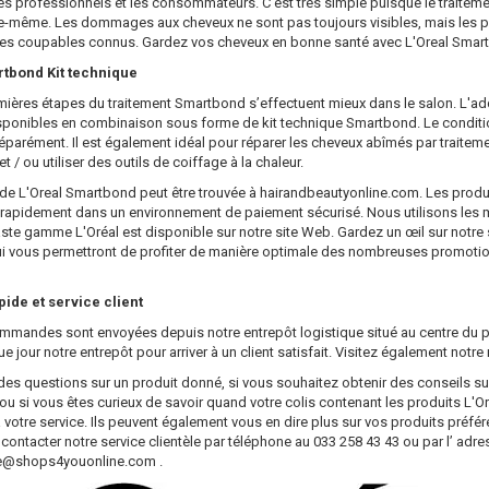
es professionnels et les consommateurs. C'est très simple puisque le traitemen
le-même. Les dommages aux cheveux ne sont pas toujours visibles, mais les p
 les coupables connus. Gardez vos cheveux en bonne santé avec L'Oreal Smar
rtbond Kit technique
ières étapes du traitement Smartbond s’effectuent mieux dans le salon. L'add
sponibles en combinaison sous forme de kit technique Smartbond. Le conditi
rément. Il est également idéal pour réparer les cheveux abîmés par traiteme
t / ou utiliser des outils de coiffage à la chaleur.
 de L'Oreal Smartbond peut être trouvée à hairandbeautyonline.com. Les pro
 rapidement dans un environnement de paiement sécurisé. Nous utilisons les mei
vaste gamme L'Oréal est disponible sur notre site Web. Gardez un œil sur notre
i vous permettront de profiter de manière optimale des nombreuses promotio
pide et service client
mmandes sont envoyées depuis notre entrepôt logistique situé au centre du p
e jour notre entrepôt pour arriver à un client satisfait. Visitez également notre
des questions sur un produit donné, si vous souhaitez obtenir des conseils sur
u si vous êtes curieux de savoir quand votre colis contenant les produits L'Orea
 à votre service. Ils peuvent également vous en dire plus sur vos produits préfé
ontacter notre service clientèle par téléphone au 033 258 43 43 ou par l’
adre
e@shops4youonline.com
.