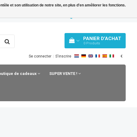
le et son utilisation de notre site, en plus d'en améliorer les fonctions.
TY BLOG
WHATSAPP: +31 33 258 43 43
PANIER D’ACHAT
0
Produits
€
Se connecter
|
S'inscrire
outique de cadeaux
SUPER VENTE !