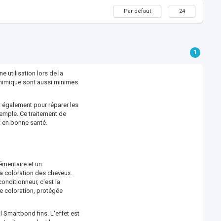
Par défaut
24
1
utilisation lors de la
chimique sont aussi minimes
t également pour réparer les
emple. Ce traitement de
t en bonne santé.
lémentaire et un
la coloration des cheveux.
onditionneur, c'est la
le coloration, protégée
Smartbond fins. L'effet est