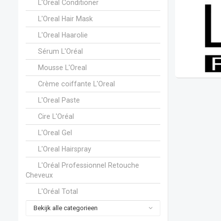
L'Oreal Conditioner
L'Oreal Hair Mask
L'Oreal Haarolie
Sérum L'Oréal
Mousse L'Oreal
Crème coiffante L'Oreal
L'Oreal Paste
Cire L'Oréal
L'Oreal Gel
L'Oreal Hairspray
L'Oréal Professionnel Retouche
Cheveux
L'Oréal Total
Bekijk alle categorieen