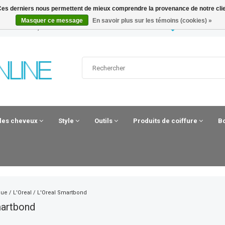
. Ces derniers nous permettent de mieux comprendre la provenance de notre clientè
Masquer ce message
En savoir plus sur les témoins (cookies) »
UUR BESTELD, MAANDAG IN HUIS*
HAIRANDBEAU
 les cheveux
Style
Outils
Produits de coiffure
B
que
/
L'Oreal
/
L'Oreal Smartbond
martbond