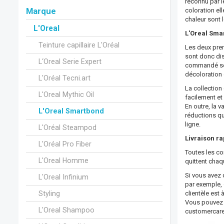
reconnu par l
Marque
coloration el
chaleur sont
L'Oreal
L'Oreal Sma
Teinture capillaire L'Oréal
Les deux prem
sont donc di
L‘Oreal Serie Expert
commandé sépa
décoloration e
L'Oréal Tecni.art
La collection
L'Oreal Mythic Oil
facilement et
En outre, la 
L'Oreal Smartbond
réductions qu
ligne.
L'Oréal Steampod
Livraison ra
L'Oréal Pro Fiber
Toutes les co
L'Oreal Homme
quittent chaqu
Si vous avez 
L'Oreal Infinium
par exemple, o
clientèle est
Styling
Vous pouvez c
L'Oreal Shampoo
customercar