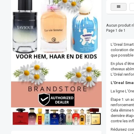
Aucun produit n'a
Page 1 de 1
L'Oreal Smart
coloration d
que possible e
En plus d'êtr
cheveux abîmé
L'Oréal renfo
L'Oreal Sma
La ligne L'Or
Étape 1: un ad
renforcement 
Cela élimine 
dernière étape
contre les inf
Réduisez con