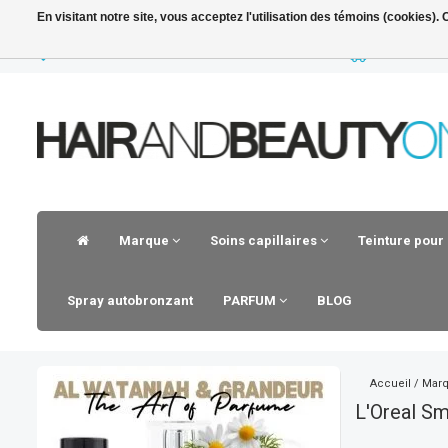
En visitant notre site, vous acceptez l'utilisation des témoins (cookies)
LIVRAISON RAPIDE
VOOR 23.30 
Marque
Soins capillaires
Teinture pour
Spray autobronzant
PARFUM
BLOG
Accueil
/
Mar
L'Oreal S