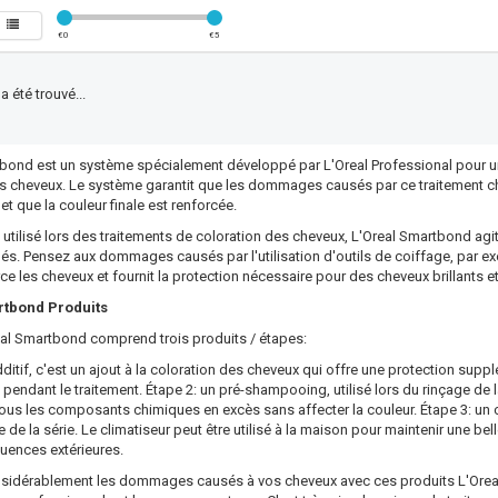
€
0
€
5
 été trouvé...
bond est un système spécialement développé par L'Oreal Professional pour une 
es cheveux. Le système garantit que les dommages causés par ce traitement 
t que la couleur finale est renforcée.
e utilisé lors des traitements de coloration des cheveux, L'Oreal Smartbond agi
s. Pensez aux dommages causés par l'utilisation d'outils de coiffage, par ex
rce les cheveux et fournit la protection nécessaire pour des cheveux brillants e
rtbond Produits
eal Smartbond comprend trois produits / étapes:
ditif, c'est un ajout à la coloration des cheveux qui offre une protection supp
pendant le traitement. Étape 2: un pré-shampooing, utilisé lors du rinçage de 
tous les composants chimiques en excès sans affecter la couleur. Étape 3: un c
 de la série. Le climatiseur peut être utilisé à la maison pour maintenir une bel
luences extérieures.
sidérablement les dommages causés à vos cheveux avec ces produits L'Oreal 