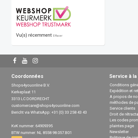
Vu(s) récemment
Effacer
Coordonnées
Service à la
Conditions géné
Shops4youonline B.V.
Expédition et re
Kerkeplaat 11
A propos de no
3313 LC DORDRECHT
méthodes de p
customercare@shops4youonline.com
Service clients
Bericht via WhatsApp: +31 (0) 33 258 43 43
Droit de rétract
Les codes prom
KvK nummer: 64909395
plaintes page
Newsletter
BTW nummer: NL 8558.98.057.B01
Politique de con