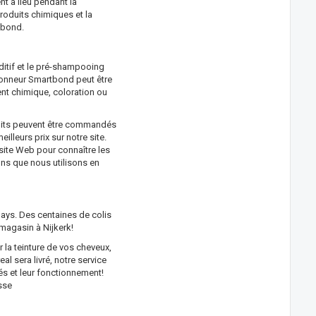
t a lieu pendant la
roduits chimiques et la
tbond.
itif et le pré-shampooing
onneur Smartbond peut être
nt chimique, coloration ou
duits peuvent être commandés
lleurs prix sur notre site.
 site Web pour connaître les
ns que nous utilisons en
ays. Des centaines de colis
 magasin à Nijkerk!
 la teinture de vos cheveux,
l sera livré, notre service
rés et leur fonctionnement!
sse