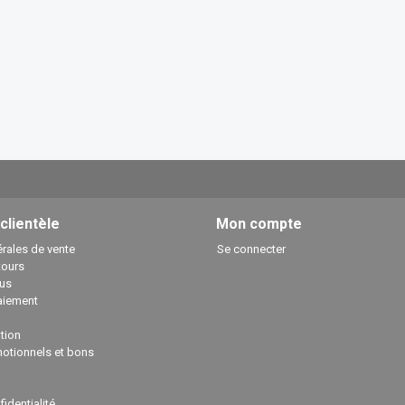
 clientèle
Mon compte
rales de vente
Se connecter
tours
us
aiement
ation
otionnels et bons
fidentialité