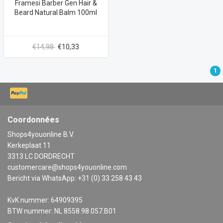
Framesi Barber Gen Hair &
Beard Natural Balm 100ml
€14,98
€10,33
1
Coordonnées
Shops4youonline B.V.
Kerkeplaat 11
3313 LC DORDRECHT
customercare@shops4youonline.com
Bericht via WhatsApp: +31 (0) 33 258 43 43
KvK nummer: 64909395
BTW nummer: NL 8558.98.057.B01