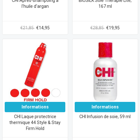
CHI Après-shampoing à
BIOSILK Soie Thérapie Lite,
l'huile d'argan
167 ml
€21,85
€14,95
€28,85
€19,95
Informations
Informations
CHI Laque protectrice
CHI Infusion de soie, 59 ml
thermique 44 Style & Stay
Firm Hold