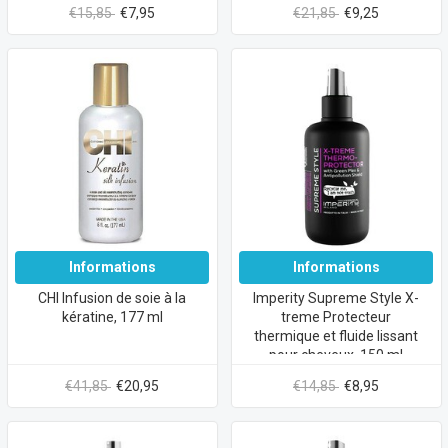
€15,85
€7,95
€21,85
€9,25
Informations
Informations
CHI Infusion de soie à la
Imperity Supreme Style X-
kératine, 177 ml
treme Protecteur
thermique et fluide lissant
pour cheveux, 150 ml
€41,85
€20,95
€14,85
€8,95