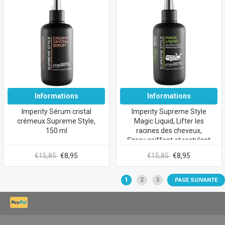
Informations
Informations
Imperity Sérum cristal
Imperity Supreme Style
crémeux Supreme Style,
Magic Liquid, Lifter les
150 ml
racines des cheveux,
Spray coiffant et restylant
(3 en 1), 150 ml
€15,85
€8,95
€15,85
€8,95
1
2
3
PAGE SUIVANTE