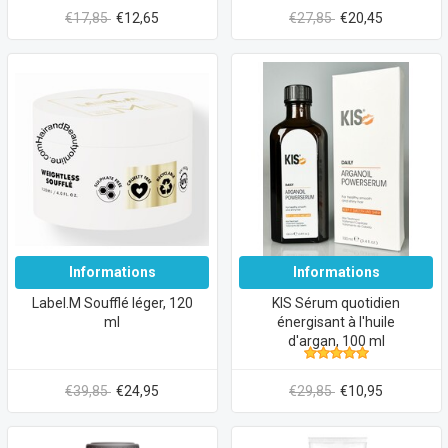
€17,85
€12,65
€27,85
€20,45
Informations
Informations
Label.M Soufflé léger, 120
KIS Sérum quotidien
ml
énergisant à l'huile
d'argan, 100 ml
€39,85
€24,95
€29,85
€10,95