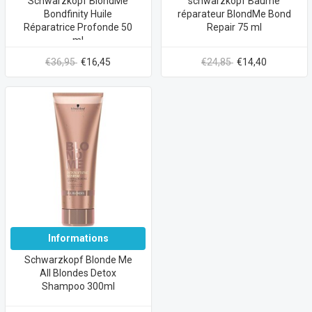
Schwarzkopf BlondMe
schwarzkopf Baume
Bondfinity Huile
réparateur BlondMe Bond
Réparatrice Profonde 50
Repair 75 ml
ml
€36,95
€16,45
€24,85
€14,40
Informations
Schwarzkopf Blonde Me
All Blondes Detox
Shampoo 300ml