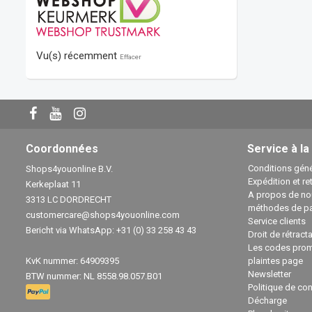
Vu(s) récemment
Effacer
Coordonnées
Service à la
Conditions géné
Shops4youonline B.V.
Expédition et re
Kerkeplaat 11
A propos de no
3313 LC DORDRECHT
méthodes de p
customercare@shops4youonline.com
Service clients
Bericht via WhatsApp: +31 (0) 33 258 43 43
Droit de rétract
Les codes prom
KvK nummer: 64909395
plaintes page
Newsletter
BTW nummer: NL 8558.98.057.B01
Politique de con
Décharge