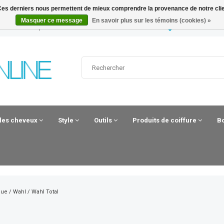
. Ces derniers nous permettent de mieux comprendre la provenance de notre clientè
Masquer ce message
En savoir plus sur les témoins (cookies) »
 UUR BESTELD, MORGEN IN HUIS*
HAIRANDBEAUT
 les cheveux
Style
Outils
Produits de coiffure
B
que
/
Wahl
/
Wahl Total