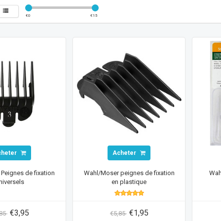
€
0
€
15
cheter
Acheter
Peignes de fixation
Wahl/Moser peignes de fixation
Wah
niversels
en plastique
€3,95
€1,95
,85
€5,85