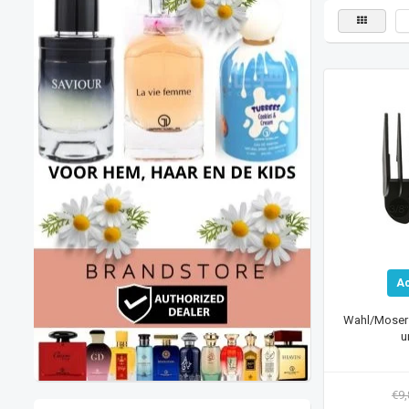
A
Wahl/Moser 
u
€9