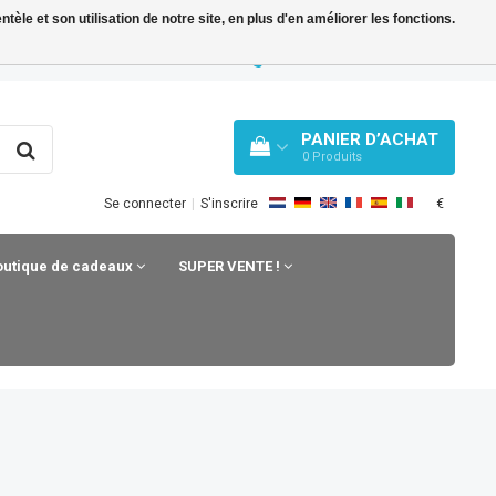
le et son utilisation de notre site, en plus d'en améliorer les fonctions.
Y BLOG
WHATSAPP: +31 33 258 43 43
PANIER D’ACHAT
0
Produits
€
Se connecter
|
S'inscrire
outique de cadeaux
SUPER VENTE !