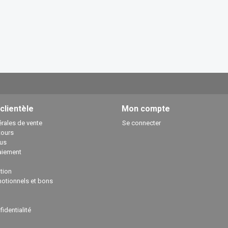
 clientèle
Mon compte
rales de vente
Se connecter
tours
us
aiement
ation
otionnels et bons
fidentialité