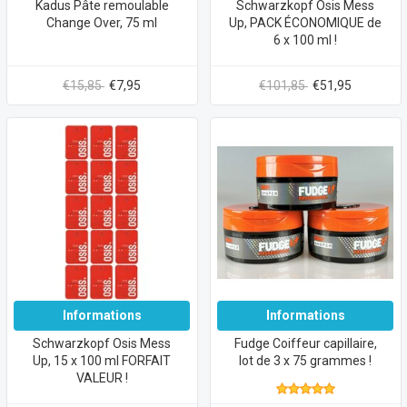
Kadus Pâte remoulable
Schwarzkopf Osis Mess
Change Over, 75 ml
Up, PACK ÉCONOMIQUE de
6 x 100 ml !
€15,85
€7,95
€101,85
€51,95
Informations
Informations
Schwarzkopf Osis Mess
Fudge Coiffeur capillaire,
Up, 15 x 100 ml FORFAIT
lot de 3 x 75 grammes !
VALEUR !