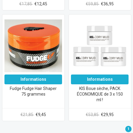
€17,85
€12,45
€59,85
€36,95
Informations
Informations
Fudge Fudge Hair Shaper
KIS Boue sèche, PACK
75 grammes
ÉCONOMIQUE de 3 x 150
ml !
€21,85
€9,45
€53,85
€29,95
1