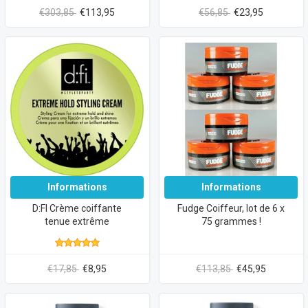
€303,85
€113,95
€56,85
€23,95
Informations
Informations
D:FI Crème coiffante
Fudge Coiffeur, lot de 6 x
tenue extrême
75 grammes !
€17,85
€8,95
€113,85
€45,95