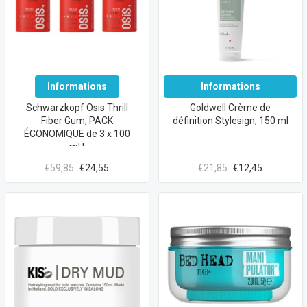
Informations
Informations
Schwarzkopf Osis Thrill
Goldwell Crème de
Fiber Gum, PACK
définition Stylesign, 150 ml
ÉCONOMIQUE de 3 x 100
ml !
€59,85
€24,55
€21,85
€12,45