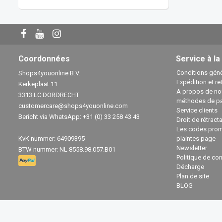
Coordonnées
Service à la
Conditions géné
Shops4youonline B.V.
Expédition et re
Kerkeplaat 11
A propos de no
3313 LC DORDRECHT
méthodes de p
customercare@shops4youonline.com
Service clients
Bericht via WhatsApp: +31 (0) 33 258 43 43
Droit de rétract
Les codes prom
KvK nummer: 64909395
plaintes page
Newsletter
BTW nummer: NL 8558.98.057.B01
Politique de con
Décharge
Plan de site
BLOG