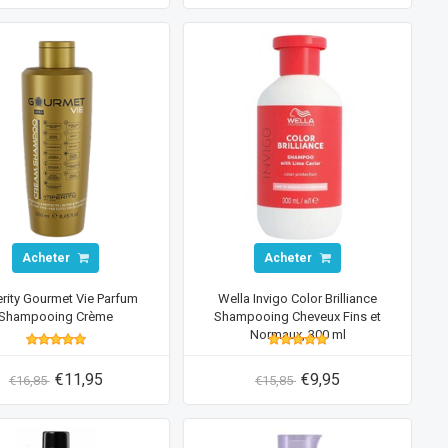
Acheter
Acheter
rity Gourmet Vie Parfum
Wella Invigo Color Brilliance
Shampooing Crème
Shampooing Cheveux Fins et
Normaux, 300 ml
€11,95
€9,95
€16,85
€15,85