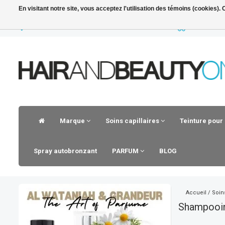
En visitant notre site, vous acceptez l'utilisation des témoins (cookies)
LIVRAISON RAPIDE
VOOR 23.30
Marque
Soins capillaires
Teinture pour
Spray autobronzant
PARFUM
BLOG
Accueil
/
Soins
Shampooing