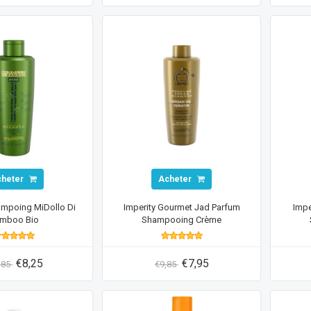
cheter
Acheter
ampoing MiDollo Di
Imperity Gourmet Jad Parfum
Impe
mboo Bio
Shampooing Crème
€8,25
€7,95
,85
€9,85