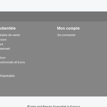
 clientèle
Mon compte
rales de vente
Se connecter
tours
us
aiement
ation
otionnels et bons
fidentialité
© Hair and Beauty Specialist in Europa