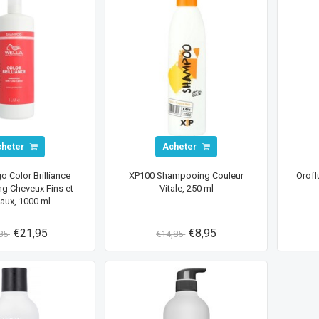
cheter
Acheter
go Color Brilliance
XP100 Shampooing Couleur
Orofl
g Cheveux Fins et
Vitale, 250 ml
aux, 1000 ml
€21,95
€8,95
,85
€14,85