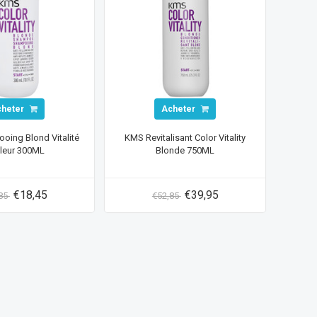
cheter
Acheter
ing Blond Vitalité
KMS Revitalisant Color Vitality
leur 300ML
Blonde 750ML
€18,45
€39,95
,85
€52,85