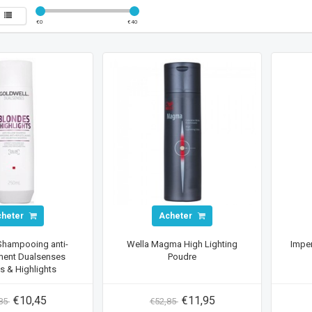
€
0
€
40
cheter
Acheter
Shampooing anti-
Wella Magma High Lighting
Impe
ment Dualsenses
Poudre
s & Highlights
€10,45
€11,95
,85
€52,85