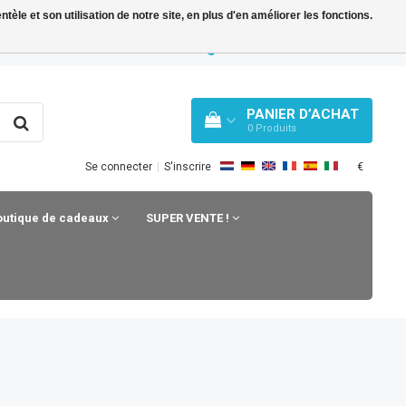
le et son utilisation de notre site, en plus d'en améliorer les fonctions.
Y BLOG
WHATSAPP: +31 33 258 43 43
PANIER D’ACHAT
0
Produits
€
Se connecter
|
S'inscrire
outique de cadeaux
SUPER VENTE !