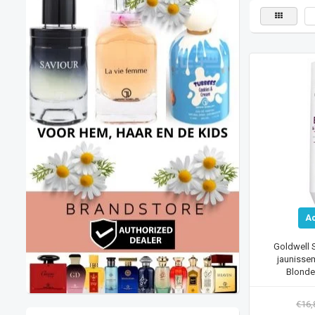
A
Goldwell 
jaunisse
Blonde
€16