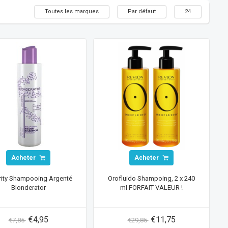
Toutes les marques
Par défaut
24
Acheter
Acheter
rity Shampooing Argenté
Orofluido Shampoing, 2 x 240
Blonderator
ml FORFAIT VALEUR !
€4,95
€11,75
€7,85
€29,85