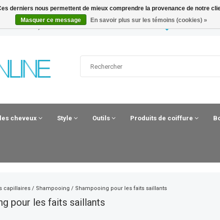
. Ces derniers nous permettent de mieux comprendre la provenance de notre clientè
Masquer ce message
En savoir plus sur les témoins (cookies) »
 UUR BESTELD, MORGEN IN HUIS*
HAIRANDBEAUT
 les cheveux
Style
Outils
Produits de coiffure
B
 capillaires
/
Shampooing
/
Shampooing pour les faits saillants
 pour les faits saillants