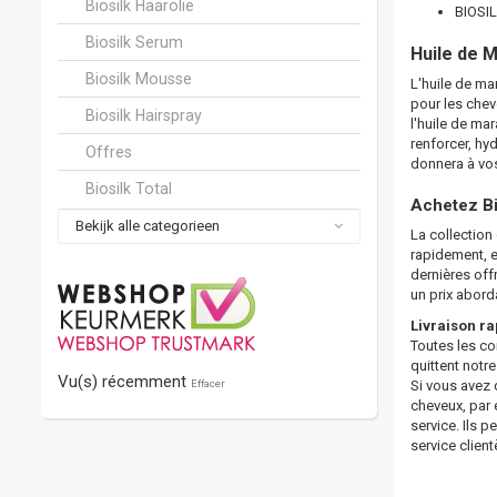
Biosilk Haarolie
BIOSIL
Biosilk Serum
Huile de M
Biosilk Mousse
L'huile de ma
pour les chev
Biosilk Hairspray
l'huile de mar
renforcer, hyd
Offres
donnera à vos
Biosilk Total
Achetez Bi
Bekijk alle categorieen
La collection
rapidement, en
dernières off
un prix abord
Livraison ra
Toutes les co
quittent notre
Vu(s) récemment
Effacer
Si vous avez d
cheveux, par e
service. Ils 
service clien