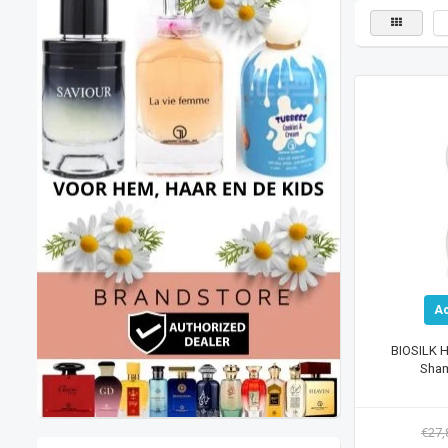
A
BIOSILK H
Sha
€27