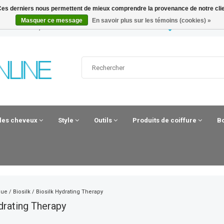
. Ces derniers nous permettent de mieux comprendre la provenance de notre clientè
Masquer ce message
En savoir plus sur les témoins (cookies) »
 UUR BESTELD, MORGEN IN HUIS*
HAIRANDBEAUT
 les cheveux
Style
Outils
Produits de coiffure
B
que
/
Biosilk
/
Biosilk Hydrating Therapy
drating Therapy