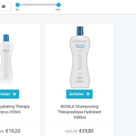
€
0
€
40
cheter
Acheter
ydrating Therapy
BIOSILK Shampooing
mpoo 355ml
Thérapeutique Hydratant
1000ml
€19,20
€39,83
,84
€57,75