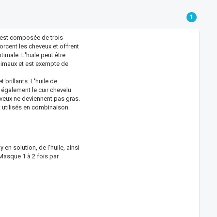
1
 est composée de trois
forcent les cheveux et offrent
timale. L'huile peut être
animaux et est exempte de
brillants. L'huile de
e également le cuir chevelu
heveux ne deviennent pas gras.
 utilisés en combinaison.
 solution, de l'huile, ainsi
Masque 1 à 2 fois par