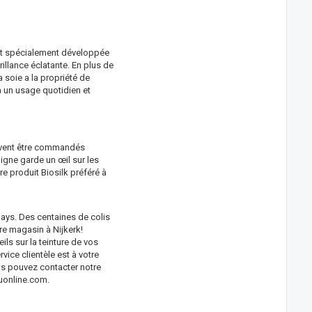
 est spécialement développée
illance éclatante. En plus de
a soie a la propriété de
 à un usage quotidien et
euvent être commandés
ligne garde un œil sur les
e produit Biosilk préféré à
ays. Des centaines de colis
tre magasin à Nijkerk!
ils sur la teinture de vos
vice clientèle est à votre
us pouvez contacter notre
online.com
.