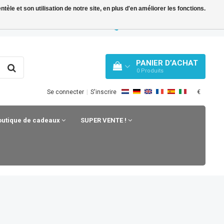
le et son utilisation de notre site, en plus d'en améliorer les fonctions.
Y BLOG
WHATSAPP: +31 33 258 43 43
PANIER D’ACHAT
0
Produits
€
Se connecter
|
S'inscrire
outique de cadeaux
SUPER VENTE !