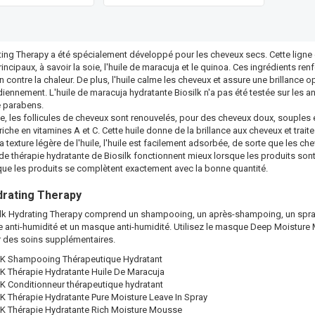
ting Therapy a été spécialement développé pour les cheveux secs. Cette ligne
incipaux, à savoir la soie, l'huile de maracuja et le quinoa. Ces ingrédients ren
 contre la chaleur. De plus, l'huile calme les cheveux et assure une brillance op
idiennement. L'huile de maracuja hydratante Biosilk n'a pas été testée sur les 
e parabens.
e, les follicules de cheveux sont renouvelés, pour des cheveux doux, souples et 
iche en vitamines A et C. Cette huile donne de la brillance aux cheveux et trait
a texture légère de l'huile, l'huile est facilement adsorbée, de sorte que les c
de thérapie hydratante de Biosilk fonctionnent mieux lorsque les produits sont
 que les produits se complètent exactement avec la bonne quantité.
drating Therapy
ilk Hydrating Therapy comprend un shampooing, un après-shampoing, un spray en
anti-humidité et un masque anti-humidité. Utilisez le masque Deep Moisture 
 des soins supplémentaires.
K Shampooing Thérapeutique Hydratant
K Thérapie Hydratante Huile De Maracuja
K Conditionneur thérapeutique hydratant
K Thérapie Hydratante Pure Moisture Leave In Spray
K Thérapie Hydratante Rich Moisture Mousse