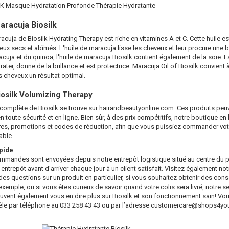
K Masque Hydratation Profonde Thérapie Hydratante
aracuja Biosilk
racuja de Biosilk Hydrating Therapy est riche en vitamines A et C. Cette huile
eux secs et abîmés. L'huile de maracuja lisse les cheveux et leur procure une br
acuja et du quinoa, l'huile de maracuja Biosilk contient également de la soie. L
rater, donne de la brillance et est protectrice. Maracuja Oil of Biosilk convient
 cheveux un résultat optimal.
osilk Volumizing Therapy
 complète de Biosilk se trouve sur hairandbeautyonline.com. Ces produits p
 toute sécurité et en ligne. Bien sûr, à des prix compétitifs, notre boutique en 
res, promotions et codes de réduction, afin que vous puissiez commander votr
able.
pide
mmandes sont envoyées depuis notre entrepôt logistique situé au centre du p
 entrepôt avant d'arriver chaque jour à un client satisfait. Visitez également no
es questions sur un produit en particulier, si vous souhaitez obtenir des conse
xemple, ou si vous êtes curieux de savoir quand votre colis sera livré, notre ser
peuvent également vous en dire plus sur Biosilk et son fonctionnement sain! Vo
tèle par téléphone au 033 258 43 43 ou par l’adresse
customercare@shops4you