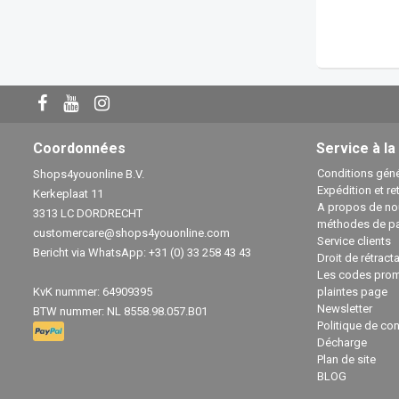
Coordonnées
Service à la
Conditions géné
Shops4youonline B.V.
Expédition et re
Kerkeplaat 11
A propos de no
3313 LC DORDRECHT
méthodes de p
customercare@shops4youonline.com
Service clients
Bericht via WhatsApp: +31 (0) 33 258 43 43
Droit de rétract
Les codes prom
KvK nummer: 64909395
plaintes page
Newsletter
BTW nummer: NL 8558.98.057.B01
Politique de con
Décharge
Plan de site
BLOG