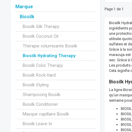
Marque
Page 1 de 1
Biosilk
Biosilk Hydra
Biosilk Silk Therapy
ingrédients pr
une protection
Biosilk Coconut Oil
utilisée quot
sulfates et d
Thérapie volumisante Biosilk
Grâce à la soi
maracuja est r
Biosilk Hydrating Therapy
sec. Grâce à l
Biosilk Color Therapy
Les produits 
Cela signifie
Biosilk Rock Hard
Biosilk Hy
Biosilk Styling
La ligne Bios
Shampooing Biosilk
qu'un masque 
semaine pour
Biosilk Conditioner
BIOSIL
Masque capillaire Biosilk
BIOSIL
BIOSIL
Biosilk Leave-In
BIOSIL
BIOSIL