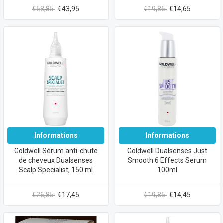
€58,85
€43,95
€19,85
€14,65
Informations
Informations
Goldwell Sérum anti-chute
Goldwell Dualsenses Just
de cheveux Dualsenses
Smooth 6 Effects Serum
Scalp Specialist, 150 ml
100ml
€26,85
€17,45
€19,85
€14,45