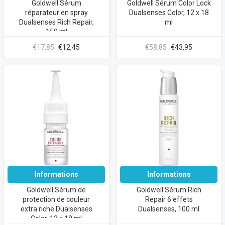
Goldwell Sérum
Goldwell Sérum Color Lock
réparateur en spray
Dualsenses Color, 12 x 18
Dualsenses Rich Repair,
ml
150 ml
€17,85
€12,45
€58,85
€43,95
Informations
Informations
Goldwell Sérum de
Goldwell Sérum Rich
protection de couleur
Repair 6 effets
extra riche Dualsenses
Dualsenses, 100 ml
Color, 12 x 18 ml