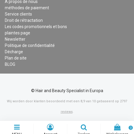
A propos de nous
méthodes de paiement
Service clients
Droit de rétractation
Les codes promotionnels et bons
plaintes page
Newsletter
Politique de confidentialité
Décharge
Plan de site
BLOG
© Hair and Beauty Specialist in Europa
Wij worden door klanten beoordeeld met een
8,9
van
10
gebaseerd op
2797
reviews
.
0