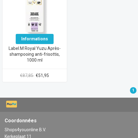
Informations
Label.M Royal Yuzu Après-
shampooing anti-frisottis,
1000 ml
€87,85
€51,95
1
Coordonnées
Shops4youonline B.V.
Kerkeplaat 11