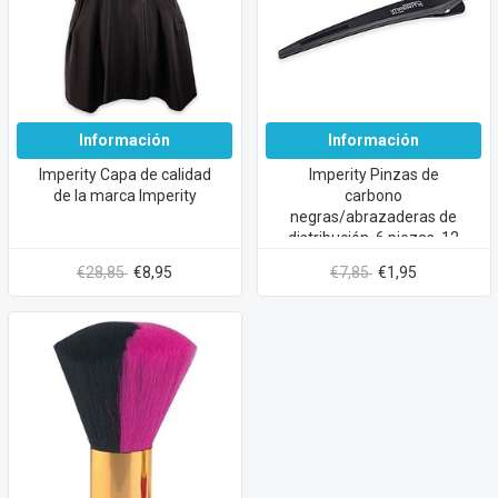
Información
Información
Imperity Capa de calidad
Imperity Pinzas de
de la marca Imperity
carbono
negras/abrazaderas de
distribución, 6 piezas, 12
cm de largo
€28,85
€8,95
€7,85
€1,95