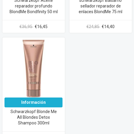
Schwarzkopf Aceite
schwarzkopf Bálsamo
reparador profundo
sellador reparador de
BlondMe Bondfinity 50 ml
enlaces BlondMe 75 ml
€36,95
€16,45
€24,85
€14,40
Información
Schwarzkopf Blonde Me
All Blondes Detox
Shampoo 300ml