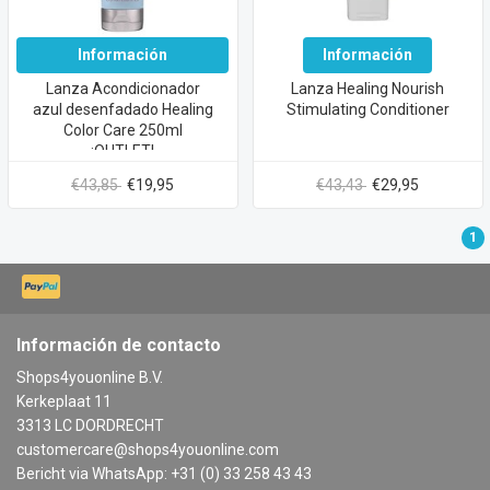
Información
Información
Lanza Acondicionador
Lanza Healing Nourish
azul desenfadado Healing
Stimulating Conditioner
Color Care 250ml
¡OUTLET!
€43,85
€19,95
€43,43
€29,95
1
Información de contacto
Shops4youonline B.V.
Kerkeplaat 11
3313 LC DORDRECHT
customercare@shops4youonline.com
Bericht via WhatsApp: +31 (0) 33 258 43 43