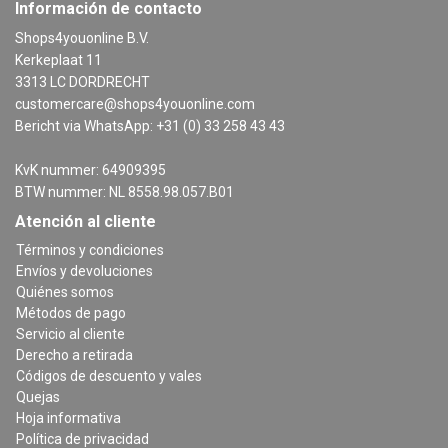
Información de contacto
Shops4youonline B.V.
Kerkeplaat 11
3313 LC DORDRECHT
customercare@shops4youonline.com
Bericht via WhatsApp: +31 (0) 33 258 43 43
KvK nummer: 64909395
BTW nummer: NL 8558.98.057.B01
Atención al cliente
Términos y condiciones
Envíos y devoluciones
Quiénes somos
Métodos de pago
Servicio al cliente
Derecho a retirada
Códigos de descuento y vales
Quejas
Hoja informativa
Política de privacidad