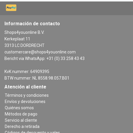
Información de contacto
Shops4youonline B.V.
Kerkeplaat 11
3313 LC DORDRECHT
customercare@shops4youonline.com
Bericht via WhatsApp: +31 (0) 33 258 43 43
KvK nummer: 64909395
BTW nummer: NL 8558.98.057.B01
Atención al cliente
Términos y condiciones
Envíos y devoluciones
Quiénes somos
Métodos de pago
Servicio al cliente
Derecho a retirada
Códigos de descuento y vales