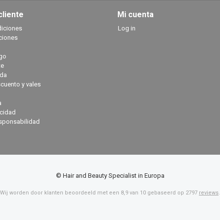
cliente
Mi cuenta
diciones
Log in
ciones
go
te
ada
cuento y vales
a
acidad
sponsabilidad
© Hair and Beauty Specialist in Europa
Wij worden door klanten beoordeeld met een
8,9
van
10
gebaseerd op
2797
reviews
.