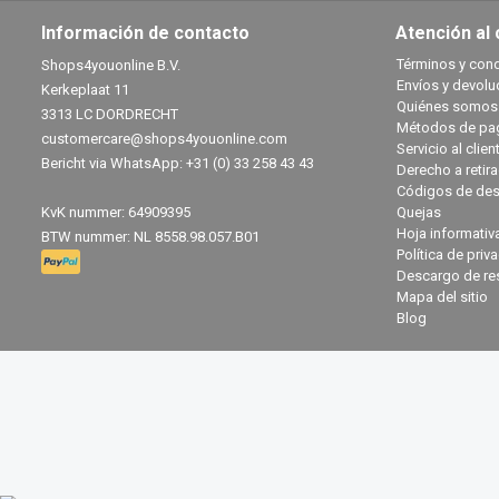
Información de contacto
Atención al 
Términos y con
Shops4youonline B.V.
Envíos y devolu
Kerkeplaat 11
Quiénes somos
3313 LC DORDRECHT
Métodos de pa
customercare@shops4youonline.com
Servicio al clien
Bericht via WhatsApp: +31 (0) 33 258 43 43
Derecho a retir
Códigos de des
KvK nummer: 64909395
Quejas
Hoja informativ
BTW nummer: NL 8558.98.057.B01
Política de priv
Descargo de re
Mapa del sitio
Blog