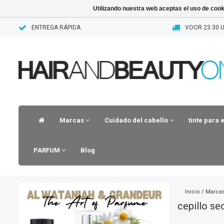
Utilizando nuestra web aceptas el uso de coo
ENTREGA RÁPIDA
VOOR 23.30 U
Marcas
Cuidado del cabello
tinte para 
PARFUM
Blog
Inicio
/
Marca
cepillo se