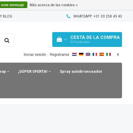
r este mensaje
Más acerca de las cookies »
Y BLOG
WHATSAPP: +31 33 258 43 43
CESTA DE LA COMPRA
0
Productos
€
Iniciar sesión
|
Registrarse
shop
¡SÚPER OFERTA!
Spray autobronceador