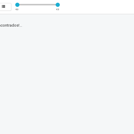
€
0
€
5
contrados!...