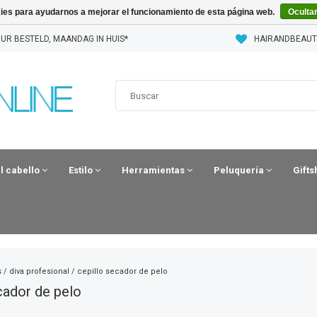
kies para ayudarnos a mejorar el funcionamiento de esta página web.
Oculta
UR BESTELD, MAANDAG IN HUIS*
HAIRANDBEAUT
el cabello
Estilo
Herramientas
Peluquería
Gift
s
/
diva profesional
/
cepillo secador de pelo
cador de pelo