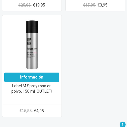
€25,85
€19,95
€15,85
€3,95
Información
Label.M Spray rosa en
polvo, 150 ml ¡OUTLET!
€15,85
€4,95
1