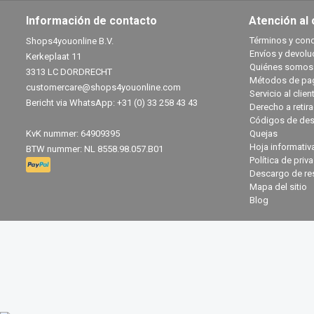
Información de contacto
Atención al 
Términos y con
Shops4youonline B.V.
Envíos y devolu
Kerkeplaat 11
Quiénes somos
3313 LC DORDRECHT
Métodos de pa
customercare@shops4youonline.com
Servicio al clien
Bericht via WhatsApp: +31 (0) 33 258 43 43
Derecho a retir
Códigos de des
KvK nummer: 64909395
Quejas
Hoja informativ
BTW nummer: NL 8558.98.057.B01
Política de priv
Descargo de re
Mapa del sitio
Blog