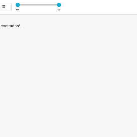
€
0
€
5
contrados!...