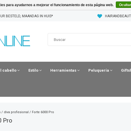
kies para ayudarnos a mejorar el funcionamiento de esta página web.
Oculta
UR BESTELD, MAANDAG IN HUIS*
HAIRANDBEAUT
el cabello
Estilo
Herramientas
Peluquería
Gift
s
/
diva profesional
/
Forte 6000 Pro
0 Pro