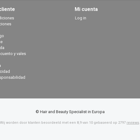
cliente
Mi cuenta
diciones
Log in
ciones
go
te
ada
cuento y vales
a
acidad
sponsabilidad
© Hair and Beauty Specialist in Europa
Wij worden door klanten beoordeeld met een
8,9
van
10
gebaseerd op
2797
reviews
.