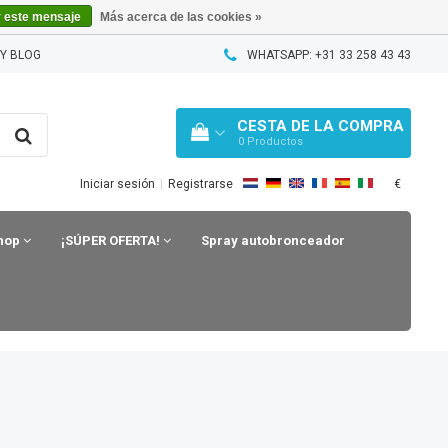
r este mensaje
Más acerca de las cookies »
Y BLOG
WHATSAPP: +31 33 258 43 43
CESTA DE LA COMPRA
0
Productos
€
Iniciar sesión
|
Registrarse
shop
¡SÚPER OFERTA!
Spray autobronceador