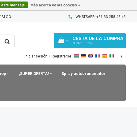
r este mensaje
Más acerca de las cookies »
 BLOG
WHATSAPP: +31 33 258 43 43
CESTA DE LA COMPRA
0
Productos
€
Iniciar sesión
|
Registrarse
shop
¡SÚPER OFERTA!
Spray autobronceador