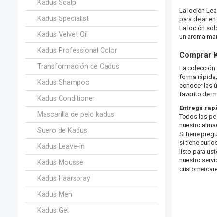
Kadus Scalp
La loción Lea
Kadus Specialist
para dejar en 
La loción sol
Kadus Velvet Oil
un aroma mar
Kadus Professional Color
Comprar
Transformación de Cadus
La colección
forma rápida,
Kadus Shampoo
conocer las 
favorito de 
Kadus Conditioner
Entrega rap
Mascarilla de pelo kadus
Todos los ped
nuestro almac
Suero de Kadus
Si tiene preg
si tiene curi
Kadus Leave-in
listo para u
nuestro servic
Kadus Mousse
customercar
Kadus Haarspray
Kadus Men
Kadus Gel