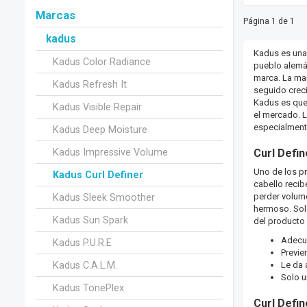
Marcas
Página 1 de 1
kadus
Kadus es una
Kadus Color Radiance
pueblo alemán
marca. La mar
Kadus Refresh It
seguido creci
Kadus es que 
Kadus Visible Repair
el mercado. L
especialment
Kadus Deep Moisture
Kadus Impressive Volume
Curl Defi
Uno de los pr
Kadus Curl Definer
cabello recib
perder volume
Kadus Sleek Smoother
hermoso. Sol
Kadus Sun Spark
del producto 
Adecua
Kadus P.U.R.E
Previe
Kadus C.A.L.M.
Le da 
Solo u
Kadus TonePlex
Curl Defi