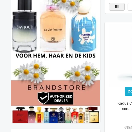
C
Kadus C
enrol
€18