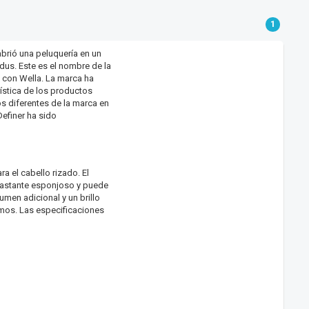
1
rió una peluquería en un
dus. Este es el nombre de la
 con Wella. La marca ha
ística de los productos
s diferentes de la marca en
Definer ha sido
a el cabello rizado. El
 bastante esponjoso y puede
men adicional y un brillo
mos. Las especificaciones