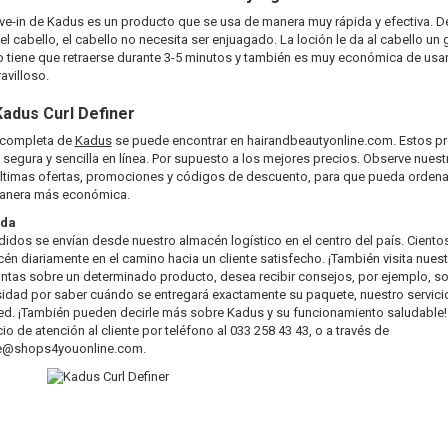
ve-in de Kadus es un producto que se usa de manera muy rápida y efectiva. D
el cabello, el cabello no necesita ser enjuagado. La loción le da al cabello un g
o tiene que retraerse durante 3-5 minutos y también es muy económica de usar
avilloso.
Kadus
Curl Definer
 completa de
Kadus
se puede encontrar en hairandbeautyonline.com. Estos p
 segura y sencilla en línea. Por supuesto a los mejores precios. Observe nuestr
últimas ofertas, promociones y códigos de descuento, para que pueda orden
manera más económica.
ida
idos se envían desde nuestro almacén logístico en el centro del país. Cient
én diariamente en el camino hacia un cliente satisfecho. ¡También visita nuestr
untas sobre un determinado producto, desea recibir consejos, por ejemplo, so
osidad por saber cuándo se entregará exactamente su paquete, nuestro servicio
sted. ¡También pueden decirle más sobre Kadus y su funcionamiento saludabl
io de atención al cliente por teléfono al 033 258 43 43, o a través de
e@shops4youonline.com
.