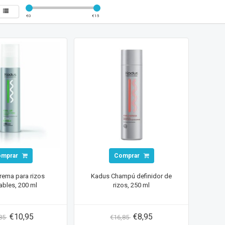
€
0
€
15
omprar
Comprar
rema para rizos
Kadus Champú definidor de
lables, 200 ml
rizos, 250 ml
€10,95
€8,95
,85
€16,85