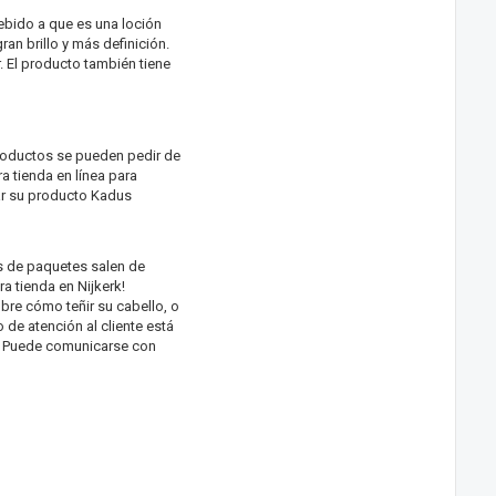
ebido a que es una loción
ran brillo y más definición.
. El producto también tiene
roductos se pueden pedir de
a tienda en línea para
ar su producto Kadus
os de paquetes salen de
a tienda en Nijkerk!
bre cómo teñir su cabello, o
 de atención al cliente está
e! Puede comunicarse con