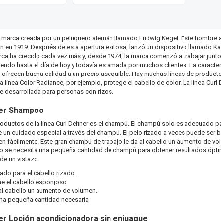
 marca creada por un peluquero alemán llamado Ludwig Kegel. Este hombre ab
 en 1919. Después de esta apertura exitosa, lanzó un dispositivo llamado Ka
ca ha crecido cada vez más y, desde 1974, la marca comenzó a trabajar junto
endo hasta el día de hoy y todavía es amada por muchos clientes. La caracter
ofrecen buena calidad a un precio asequible. Hay muchas líneas de producto
a línea Color Radiance, por ejemplo, protege el cabello de color. La línea Curl 
e desarrollada para personas con rizos.
ner Shampoo
oductos de la línea Curl Definer es el champú. El champú solo es adecuado par
e un cuidado especial a través del champú. El pelo rizado a veces puede ser
n fácilmente. Este gran champú de trabajo le da al cabello un aumento de volu
o se necesita una pequeña cantidad de champú para obtener resultados ópti
de un vistazo:
do para el cabello rizado.
ne el cabello esponjoso
al cabello un aumento de volumen.
na pequeña cantidad necesaria
ner Loción acondicionadora sin enjuague