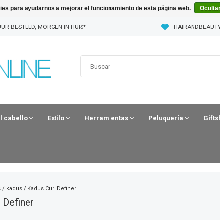
kies para ayudarnos a mejorar el funcionamiento de esta página web.
Oculta
UUR BESTELD, MORGEN IN HUIS*
HAIRANDBEAUTY
el cabello
Estilo
Herramientas
Peluquería
Gift
s
/
kadus
/
Kadus Curl Definer
 Definer