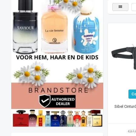
C
Sibel Cintur
€37