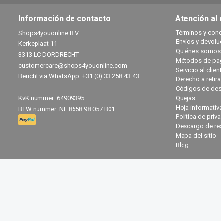
Información de contacto
Atención al 
Términos y con
Shops4youonline B.V.
Envíos y devolu
Kerkeplaat 11
Quiénes somos
3313 LC DORDRECHT
Métodos de pa
customercare@shops4youonline.com
Servicio al clien
Bericht via WhatsApp: +31 (0) 33 258 43 43
Derecho a retir
Códigos de des
KvK nummer: 64909395
Quejas
Hoja informativ
BTW nummer: NL 8558.98.057.B01
Política de priv
Descargo de re
Mapa del sitio
Blog