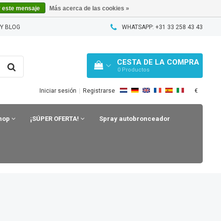
r este mensaje
Más acerca de las cookies »
Y BLOG
WHATSAPP: +31 33 258 43 43
CESTA DE LA COMPRA
0
Productos
€
Iniciar sesión
|
Registrarse
shop
¡SÚPER OFERTA!
Spray autobronceador