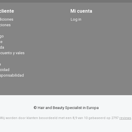
cliente
Mi cuenta
diciones
Log in
ciones
go
te
ada
cuento y vales
a
acidad
sponsabilidad
© Hair and Beauty Specialist in Europa
Wij worden door klanten beoordeeld met een
8,9
van
10
gebaseerd op
2797
reviews
.