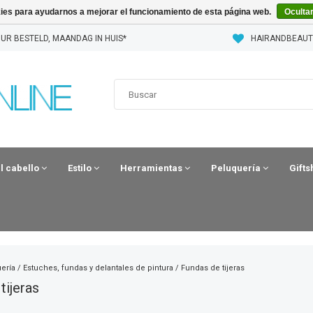
kies para ayudarnos a mejorar el funcionamiento de esta página web.
Oculta
UR BESTELD, MAANDAG IN HUIS*
HAIRANDBEAUT
el cabello
Estilo
Herramientas
Peluquería
Gift
ería
/
Estuches, fundas y delantales de pintura
/
Fundas de tijeras
tijeras