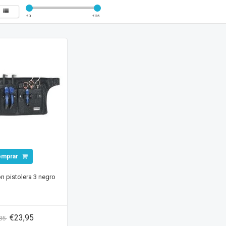
€
0
€
25
omprar
ón pistolera 3 negro
€23,95
,85