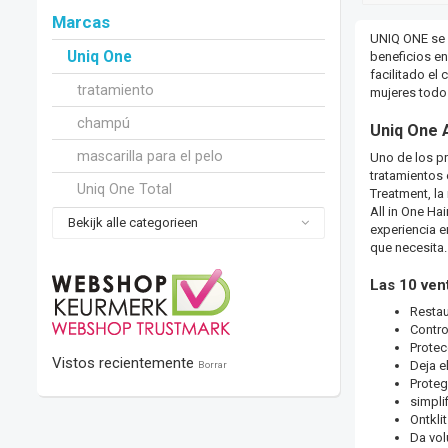
Marcas
UNIQ ONE se e
Uniq One
beneficios en
facilitado el
tratamiento
mujeres todo
champú
Uniq One 
mascarilla para el pelo
Uno de los pr
tratamientos 
Uniq One Total
Treatment, la
All in One Ha
Bekijk alle categorieen
experiencia e
que necesita. 
Las 10 ven
Restau
Contro
Protec
Vistos recientemente
Deja el
Borrar
Proteg
simpli
Ontklit
Da vo