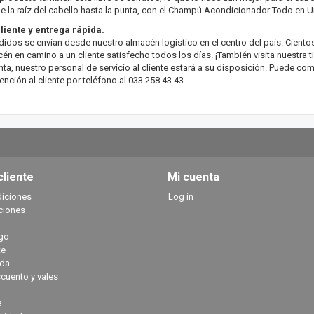
e la raíz del cabello hasta la punta, con el Champú Acondicionador Todo en 
cliente y entrega rápida.
idos se envían desde nuestro almacén logístico en el centro del país. Cient
én en camino a un cliente satisfecho todos los días. ¡También visita nuestra ti
ta, nuestro personal de servicio al cliente estará a su disposición. Puede co
ención al cliente por teléfono al 033 258 43 43.
cliente
Mi cuenta
diciones
Log in
ciones
go
te
ada
cuento y vales
a