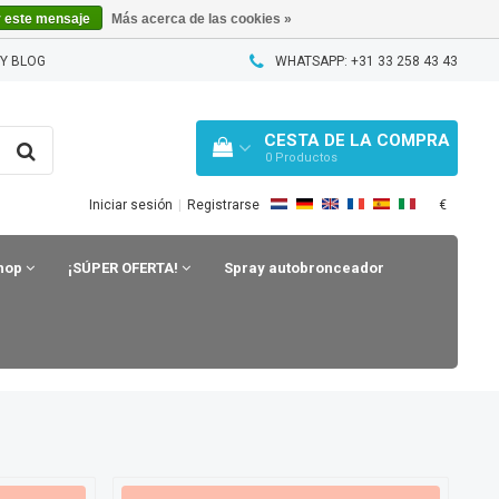
r este mensaje
Más acerca de las cookies »
Y BLOG
WHATSAPP: +31 33 258 43 43
CESTA DE LA COMPRA
0
Productos
€
Iniciar sesión
|
Registrarse
shop
¡SÚPER OFERTA!
Spray autobronceador