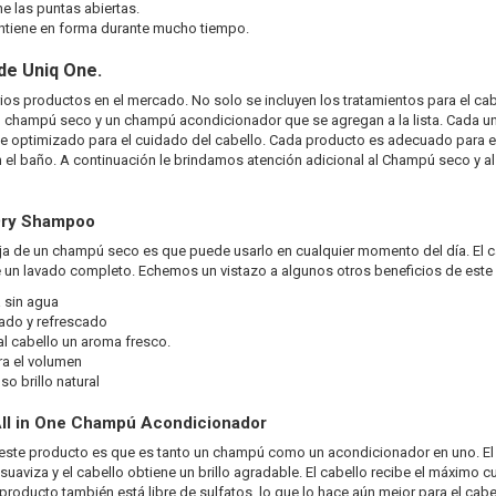
ne las puntas abiertas.
tiene en forma durante mucho tiempo.
 de Uniq One.
ios productos en el mercado. No solo se incluyen los tratamientos para el cab
n champú seco y un champú acondicionador que se agregan a la lista. Cada u
 optimizado para el cuidado del cabello. Cada producto es adecuado para el
n el baño. A continuación le brindamos atención adicional al Champú seco y 
Dry Shampoo
ja de un champú seco es que puede usarlo en cualquier momento del día. El ca
 un lavado completo. Echemos un vistazo a algunos otros beneficios de est
 sin agua
ado y refrescado
al cabello un aroma fresco.
a el volumen
o brillo natural
ll in One Champú Acondicionador
ste producto es que es tanto un champú como un acondicionador en uno. El c
suaviza y el cabello obtiene un brillo agradable. El cabello recibe el máximo c
producto también está libre de sulfatos, lo que lo hace aún mejor para el cab