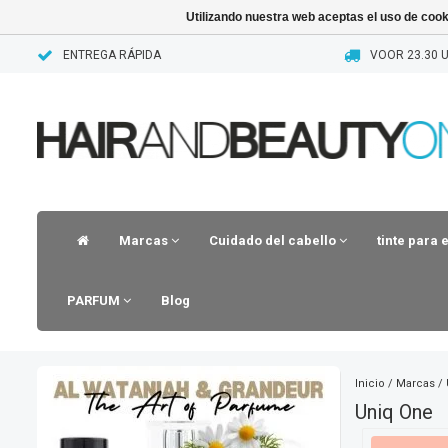
Utilizando nuestra web aceptas el uso de coo
ENTREGA RÁPIDA
VOOR 23.30 U
Marcas
Cuidado del cabello
tinte para 
PARFUM
Blog
Inicio
/
Marcas
/
Uniq One