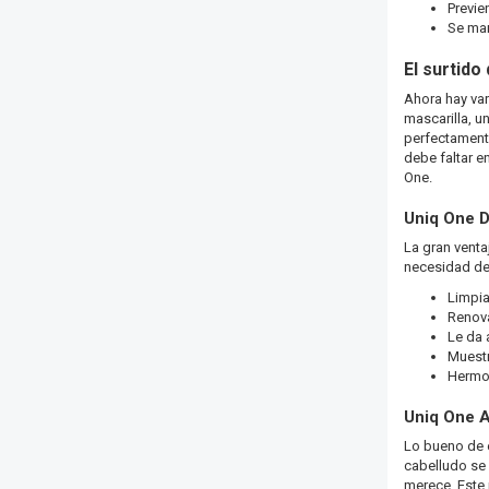
Previe
Se man
El surtido
Ahora hay var
mascarilla, u
perfectamente
debe faltar e
One.
Uniq One 
La gran venta
necesidad de
Limpia
Renov
Le da 
Muestr
Hermos
Uniq One A
Lo bueno de e
cabelludo se 
merece. Este 