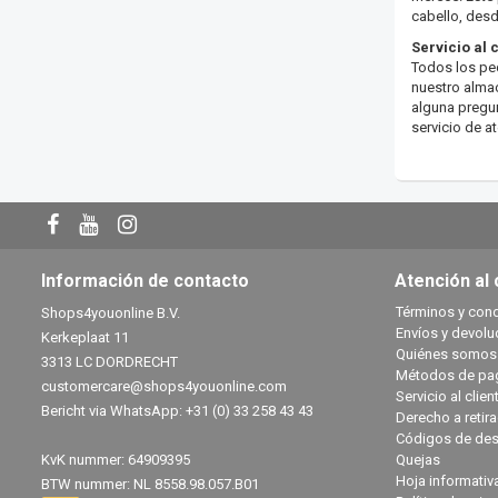
cabello, desd
Servicio al 
Todos los ped
nuestro almac
alguna pregun
servicio de at
Información de contacto
Atención al 
Términos y con
Shops4youonline B.V.
Envíos y devolu
Kerkeplaat 11
Quiénes somos
3313 LC DORDRECHT
Métodos de pa
customercare@shops4youonline.com
Servicio al clien
Bericht via WhatsApp: +31 (0) 33 258 43 43
Derecho a retir
Códigos de des
KvK nummer: 64909395
Quejas
Hoja informativ
BTW nummer: NL 8558.98.057.B01