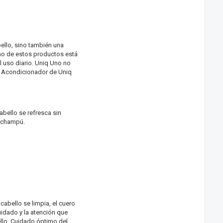
ello, sino también una
no de estos productos está
 uso diario. Uniq Uno no
al Acondicionador de Uniq
bello se refresca sin
e champú.
abello se limpia, el cuero
uidado y la atención que
ello. Cuidado óptimo del