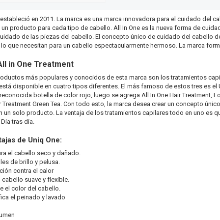
stableció en 2011. La marca es una marca innovadora para el cuidado del ca
 un producto para cada tipo de cabello. All In One es la nueva forma de cuida
 cuidado de las piezas del cabello. El concepto único de cuidado del cabello d
 lo que necesitan para un cabello espectacularmente hermoso. La marca forma
All in One Treatment
oductos más populares y conocidos de esta marca son los tratamientos capila
está disponible en cuatro tipos diferentes. El más famoso de estos tres es el 
 reconocida botella de color rojo, luego se agrega All In One Hair Treatment, L
ir Treatment Green Tea. Con todo esto, la marca desea crear un concepto único
n un solo producto. La ventaja de los tratamientos capilares todo en uno es qu
Día tras día.
tajas de Uniq One:
ra el cabello seco y dañado.
les de brillo y pelusa.
ción contra el calor
 cabello suave y flexible.
e el color del cabello.
fica el peinado y lavado
lumen