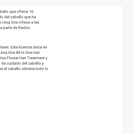
bello que ofrece 10
do del cabello que ha
e Uniq One ofrece a las
 parte de Revlon.
res. Esta licencia única en
Uniq One All In One Hair
otus Flower Hair Treatment y
 de cuidado del cabello y
e el cabello obtiene todo lo