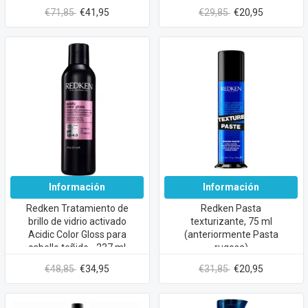
€71,85
€41,95
€29,85
€20,95
Información
Información
Redken Tratamiento de
Redken Pasta
brillo de vidrio activado
texturizante, 75 ml
Acidic Color Gloss para
(anteriormente Pasta
cabello teñido - 237 ml
rugosa)
€48,85
€34,95
€31,85
€20,95