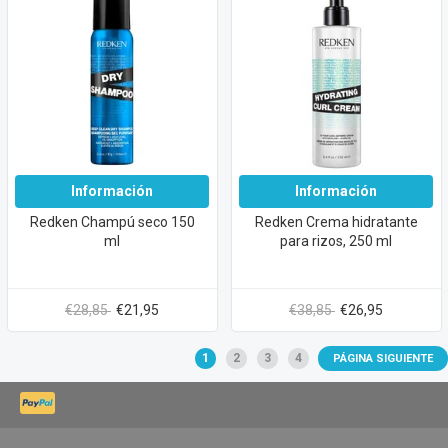
Información
Información
Redken Champú seco 150
Redken Crema hidratante
ml
para rizos, 250 ml
€28,85
€21,95
€38,85
€26,95
1
2
3
4
PÁGINA SIGUIENTE