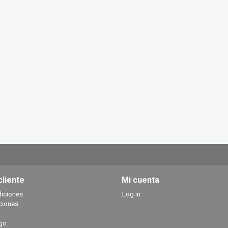
cliente
Mi cuenta
diciones
Log in
ciones
go