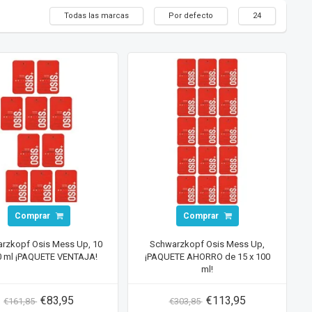
Todas las marcas
Por defecto
24
Comprar
Comprar
rzkopf Osis Mess Up, 10
Schwarzkopf Osis Mess Up,
0 ml ¡PAQUETE VENTAJA!
¡PAQUETE AHORRO de 15 x 100
ml!
€83,95
€113,95
€161,85
€303,85