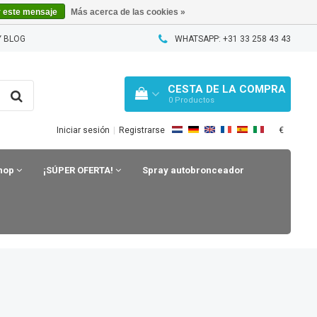
r este mensaje
Más acerca de las cookies »
 BLOG
WHATSAPP: +31 33 258 43 43
CESTA DE LA COMPRA
0
Productos
€
Iniciar sesión
|
Registrarse
shop
¡SÚPER OFERTA!
Spray autobronceador