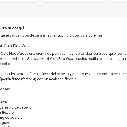
chwarzkopf
iene varios tipos de cera en su rango, incluidos los siguientes:
f Osis Flex Wax
Osis Flex Wax es una crema de peinado muy fuerte ideal para cualquier peina
extura flexible de Schwarzkopf Osis Flex Wax, puedes restilar el cabello durante
cabello.
sis Flex Wax es fácil de lavar del cabello y no se vuelve grasoso. La cera tam
fijación firme (factor 4) con un acabado flexible.
iones:
erte
da estilo de cabello
 flexible
ing es posible
agrava