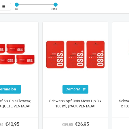
€
0
€
150
formación
Comprar
 5 x Osis Flexwax,
Schwarzkopf Osis Mess Up 3 x
Schwa
¡PAQUETE VENTAJA!
100 ml, ¡PACK VENTAJA!
x 10
€40,95
€26,95
,85
€59,85