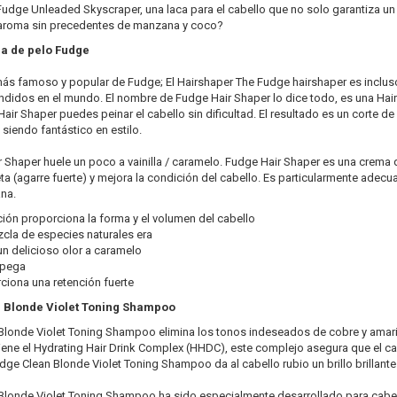
 Fudge Unleaded Skyscraper, una laca para el cabello que no solo garantiza un
 aroma sin precedentes de manzana y coco?
a de pelo Fudge
más famoso y popular de Fudge; El Hairshaper The Fudge hairshaper es inclus
ndidos en el mundo. El nombre de Fudge Hair Shaper lo dice todo, es una Hair 
Hair Shaper puedes peinar el cabello sin dificultad. El resultado es un corte de
 siendo fantástico en estilo.
 Shaper huele un poco a vainilla / caramelo. Fudge Hair Shaper es una crema 
eta (agarre fuerte) y mejora la condición del cabello. Es particularmente adec
na.
ación proporciona la forma y el volumen del cabello
cla de especies naturales era
un delicioso olor a caramelo
 pega
ciona una retención fuerte
 Blonde Violet Toning Shampoo
londe Violet Toning Shampoo elimina los tonos indeseados de cobre y amarill
ne el Hydrating Hair Drink Complex (HHDC), este complejo asegura que el cab
dge Clean Blonde Violet Toning Shampoo da al cabello rubio un brillo brillante
Blonde Violet Toning Shampoo ha sido especialmente desarrollado para cabel