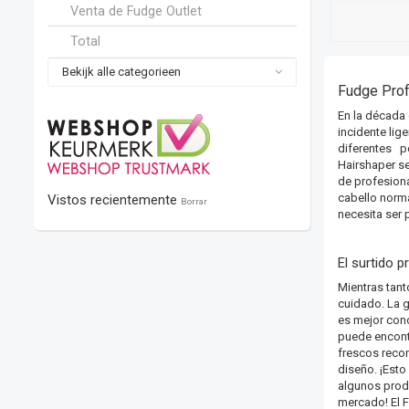
Venta de Fudge Outlet
Total
Bekijk alle categorieen
Fudge Prof
En la década 
incidente lig
diferentes
pe
Hairshaper se
de profesiona
cabello norma
Vistos recientemente
Borrar
necesita ser 
El surtido 
Mientras tant
cuidado. La g
es mejor cono
puede encontr
frescos reco
diseño. ¡Esto
algunos produ
mercado! El 