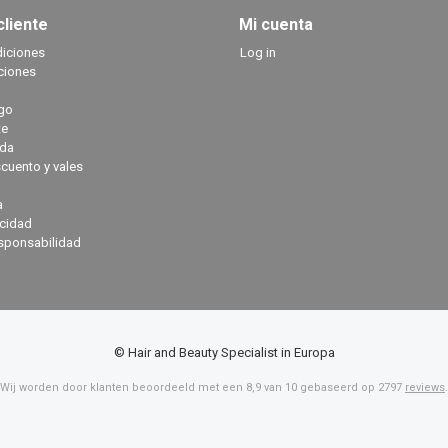
cliente
Mi cuenta
diciones
Log in
ciones
go
te
ada
cuento y vales
a
acidad
sponsabilidad
© Hair and Beauty Specialist in Europa
Wij worden door klanten beoordeeld met een
8,9
van
10
gebaseerd op
2797
reviews
.