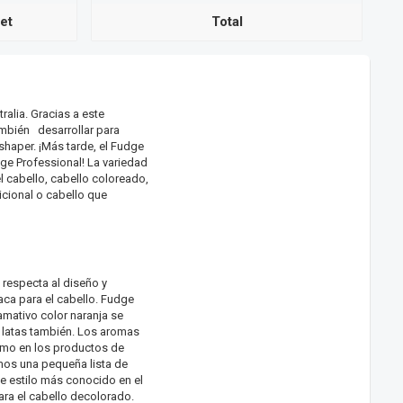
et
Total
ralia. Gracias a este
ambién
desarrollar para
shaper. ¡Más tarde, el Fudge
ge Professional! La variedad
l cabello, cabello coloreado,
icional o cabello que
respecta al diseño y
ca para el cabello. Fudge
amativo color naranja se
 latas también. Los aromas
omo en los productos de
mos una pequeña lista de
e estilo más conocido en el
ra el cabello decolorado.