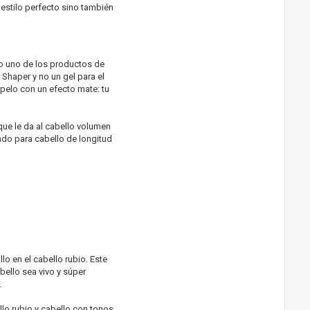
 estilo perfecto sino también
o uno de los productos de
Shaper y no un gel para el
 pelo con un efecto mate: tu
que le da al cabello volumen
uado para cabello de longitud
o en el cabello rubio. Este
ello sea vivo y súper
.
lo rubio y cabello con tonos