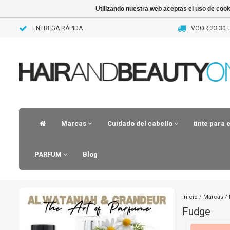
Utilizando nuestra web aceptas el uso de coo
ENTREGA RÁPIDA
VOOR 23.30 
Marcas
Cuidado del cabello
tinte para 
PARFUM
Blog
Inicio
/
Marcas
/
Fudge