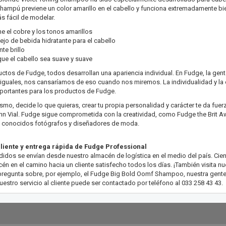
champú previene un color amarillo en el cabello y funciona extremadamente bien.
s fácil de modelar.
ne el cobre y los tonos amarillos
jo de bebida hidratante para el cabello
te brillo
ue el cabello sea suave y suave
ctos de Fudge, todos desarrollan una apariencia individual. En Fudge, la gen
iguales, nos cansaríamos de eso cuando nos miremos. La individualidad y la o
mportantes para los productos de Fudge.
mismo, decide lo que quieras, crear tu propia personalidad y carácter te da fuerza
hn Vial. Fudge sigue comprometida con la creatividad, como Fudge the Brit 
on conocidos fotógrafos y diseñadores de moda.
cliente y entrega rápida de Fudge Professional
idos se envían desde nuestro almacén de logística en el medio del país. Cie
én en el camino hacia un cliente satisfecho todos los días. ¡También visita nue
pregunta sobre, por ejemplo, el Fudge Big Bold Oomf Shampoo, nuestra gente de
Nuestro servicio al cliente puede ser contactado por teléfono al 033 258 43 43.