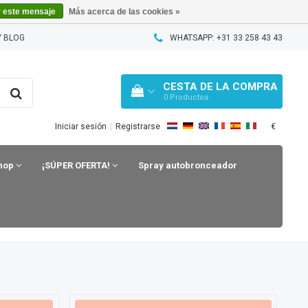
r este mensaje
Más acerca de las cookies »
 BLOG
WHATSAPP: +31 33 258 43 43
CESTA DE LA COMPRA
0
Productos
€
Iniciar sesión
|
Registrarse
shop
¡SÚPER OFERTA!
Spray autobronceador