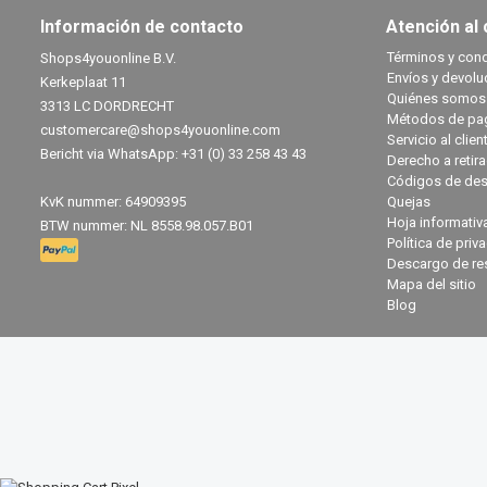
Información de contacto
Atención al 
Términos y con
Shops4youonline B.V.
Envíos y devolu
Kerkeplaat 11
Quiénes somos
3313 LC DORDRECHT
Métodos de pa
customercare@shops4youonline.com
Servicio al clien
Bericht via WhatsApp: +31 (0) 33 258 43 43
Derecho a retir
Códigos de des
KvK nummer: 64909395
Quejas
Hoja informativ
BTW nummer: NL 8558.98.057.B01
Política de priv
Descargo de re
Mapa del sitio
Blog