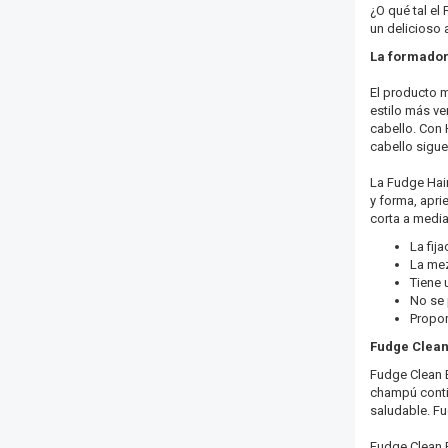
¿O qué tal el
un delicioso
La formador
El producto 
estilo más ve
cabello. Con 
cabello sigue
La Fudge Hair
y forma, apri
corta a media
La fij
La mez
Tiene 
No se
Propor
Fudge Clean
Fudge Clean B
champú contie
saludable. Fu
Fudge Clean 