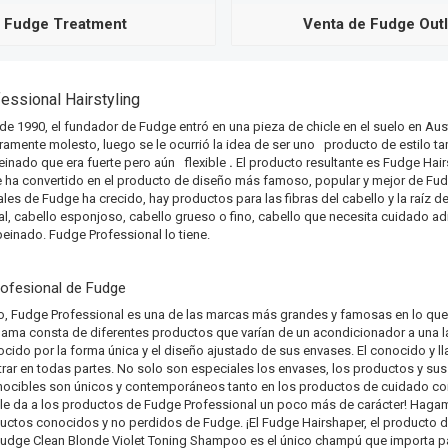
Fudge Treatment
Venta de Fudge Outl
essional Hairstyling
de 1990, el fundador de Fudge entró en una pieza de chicle en el suelo en Aust
eramente molesto, luego se le ocurrió la idea de ser uno
producto de estilo t
inado que era fuerte pero aún
flexible
.
El producto resultante es Fudge Hair
 ha convertido en el producto de diseño más famoso, popular y mejor de Fud
les de Fudge ha crecido, hay productos para las fibras del cabello y la raíz de
l, cabello esponjoso, cabello grueso o fino, cabello que necesita cuidado ad
peinado. Fudge Professional lo tiene.
profesional de Fudge
o, Fudge Professional es una de las marcas más grandes y famosas en lo que 
ama consta de diferentes productos que varían de un acondicionador a una la
cido por la forma única y el diseño ajustado de sus envases. El conocido y ll
ar en todas partes. No solo son especiales los envases, los productos y sus
nocibles son únicos y contemporáneos tanto en los productos de cuidado c
 le da a los productos de Fudge Professional un poco más de carácter! Haga
ctos conocidos y no perdidos de Fudge. ¡El Fudge Hairshaper, el producto d
Fudge Clean Blonde Violet Toning Shampoo es el único champú que importa pa