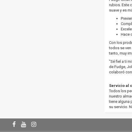
rubios. Este 
suave y es má
Previe
Comple
Excelen
Hace q
Con los produ
todos se ven 
tanto, muy i
"Sé fiel a ti 
de Fudge, Jo
colaboró ​​c
Servicio al 
Todos los ped
nuestro almac
tiene alguna 
su servicio. 