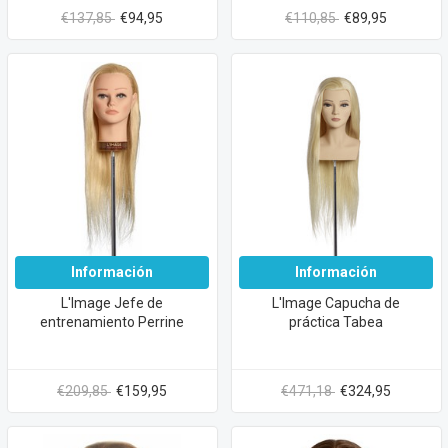
€137,85
€94,95
€110,85
€89,95
Información
Información
L'Image Jefe de
L'Image Capucha de
entrenamiento Perrine
práctica Tabea
€209,85
€159,95
€471,18
€324,95