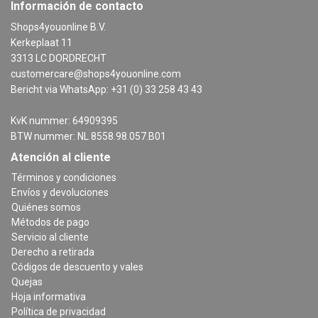
Información de contacto
Shops4youonline B.V.
Kerkeplaat 11
3313 LC DORDRECHT
customercare@shops4youonline.com
Bericht via WhatsApp: +31 (0) 33 258 43 43
KvK nummer: 64909395
BTW nummer: NL 8558.98.057.B01
Atención al cliente
Términos y condiciones
Envíos y devoluciones
Quiénes somos
Métodos de pago
Servicio al cliente
Derecho a retirada
Códigos de descuento y vales
Quejas
Hoja informativa
Política de privacidad