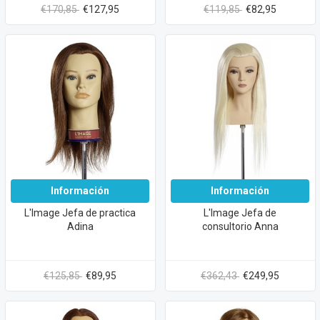
€170,85
€127,95
€119,85
€82,95
Información
Información
L'Image Jefa de practica
L'Image Jefa de
Adina
consultorio Anna
€125,85
€89,95
€362,43
€249,95