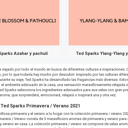
Sparks Azahar y pachulí
Ted Sparks Ylang-Ylang 
 viajado por todo el mundo en busca de diferentes culturas e inspiraciones. C
o, por lo que todavía hay mucho por descubrir. Inspirado por las culturas difer
rante su viaje, Ted Sparks ha desarrollado las fragancias más diversas. Est
el ambiente adecuado en la casa, una sensación maravillosamente relajada o,
Ted Sparks selecciona los ingredientes adecuados para sus velas con gran prec
aroma, que sorprenderá, emocionará, relajará o inspirará una y otra vez.
 Ted Sparks Primavera / Verano 2021
villosa primavera y el verano a tu hogar con la colección primavera / verano 2
mavera / Verano consta de 3 maravillosos aromas de primavera y verano para 
y verano en casa. La colección primavera / verano se compone de velas aromá