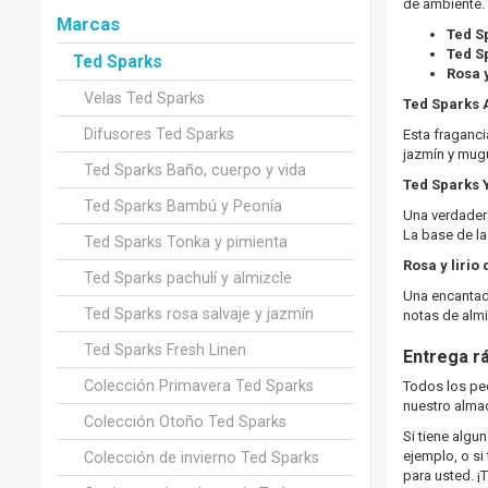
de ambiente. 
Marcas
Ted S
Ted S
Ted Sparks
Rosa y
Velas Ted Sparks
Ted Sparks 
Difusores Ted Sparks
Esta fraganci
jazmín y mugu
Ted Sparks Baño, cuerpo y vida
Ted Sparks 
Ted Sparks Bambú y Peonía
Una verdadera
La base de la
Ted Sparks Tonka y pimienta
Rosa y lirio 
Ted Sparks pachulí y almizcle
Una encantado
Ted Sparks rosa salvaje y jazmín
notas de almi
Ted Sparks Fresh Linen
Entrega rá
Colección Primavera Ted Sparks
Todos los ped
nuestro almac
Colección Otoño Ted Sparks
Si tiene algu
ejemplo, o si
Colección de invierno Ted Sparks
para usted. 