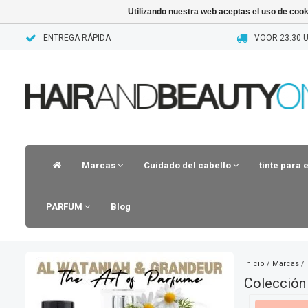
Utilizando nuestra web aceptas el uso de coo
ENTREGA RÁPIDA
VOOR 23.30 U
Marcas
Cuidado del cabello
tinte para 
PARFUM
Blog
Inicio
/
Marcas
/
Colección