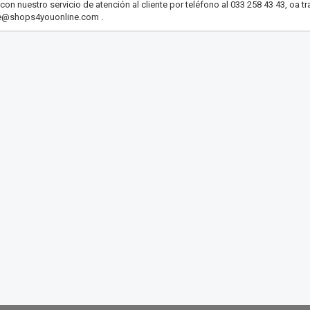
on nuestro servicio de atención al cliente por teléfono al 033 258 43 43, oa t
e@shops4youonline.com
.