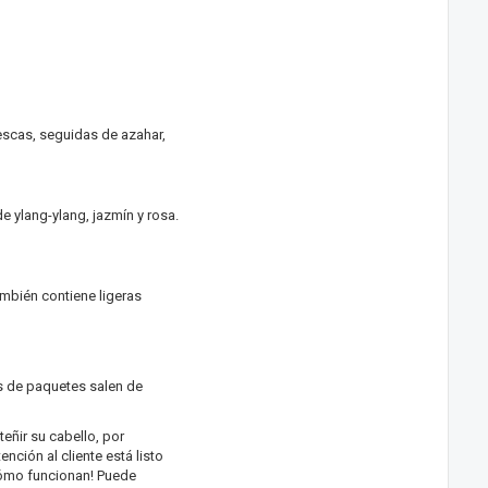
rescas, seguidas de azahar,
 ylang-ylang, jazmín y rosa.
ambién contiene ligeras
os de paquetes salen de
eñir su cabello, por
nción al cliente está listo
cómo funcionan! Puede