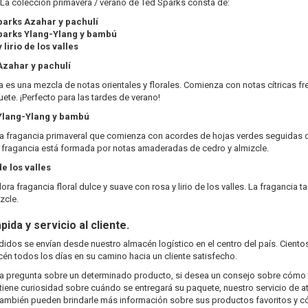
La colección primavera / verano de Ted Sparks consta de:
parks Azahar y pachulí
parks Ylang-Ylang y bambú
 lirio de
los valles
Azahar y pachulí
a es una mezcla de notas orientales y florales. Comienza con notas cítricas f
ete. ¡Perfecto para las tardes de verano!
Ylang-Ylang y bambú
 fragancia primaveral que comienza con acordes de hojas verdes seguidas de
 fragancia está formada por notas amaderadas de cedro y almizcle.
de
los valles
ra fragancia floral dulce y suave con rosa y lirio de los valles. La fragancia t
zcle.
pida y servicio al cliente.
idos se envían desde nuestro almacén logístico en el centro del país. Cient
én todos los días en su camino hacia un cliente satisfecho.
na pregunta sobre un determinado producto, si desea un consejo sobre cómo t
 tiene curiosidad sobre cuándo se entregará su paquete, nuestro servicio de ate
¡También pueden brindarle más información sobre sus productos favoritos y 