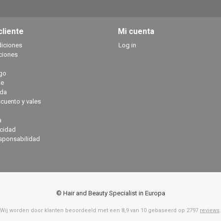
cliente
Mi cuenta
diciones
Log in
ciones
go
te
ada
cuento y vales
a
acidad
sponsabilidad
© Hair and Beauty Specialist in Europa
Wij worden door klanten beoordeeld met een
8,9
van
10
gebaseerd op
2797
reviews
.