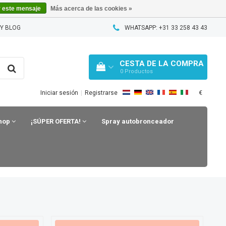
r este mensaje
Más acerca de las cookies »
Y BLOG
WHATSAPP: +31 33 258 43 43
CESTA DE LA COMPRA
0
Productos
€
Iniciar sesión
|
Registrarse
shop
¡SÚPER OFERTA!
Spray autobronceador