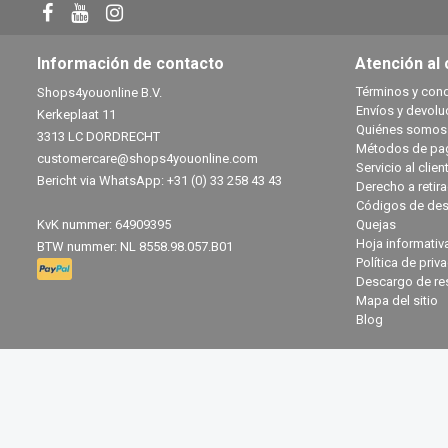
Información de contacto
Atención al 
Términos y con
Shops4youonline B.V.
Envíos y devolu
Kerkeplaat 11
Quiénes somos
3313 LC DORDRECHT
Métodos de pa
customercare@shops4youonline.com
Servicio al clien
Bericht via WhatsApp: +31 (0) 33 258 43 43
Derecho a retir
Códigos de des
KvK nummer: 64909395
Quejas
Hoja informativ
BTW nummer: NL 8558.98.057.B01
Política de priv
Descargo de re
Mapa del sitio
Blog