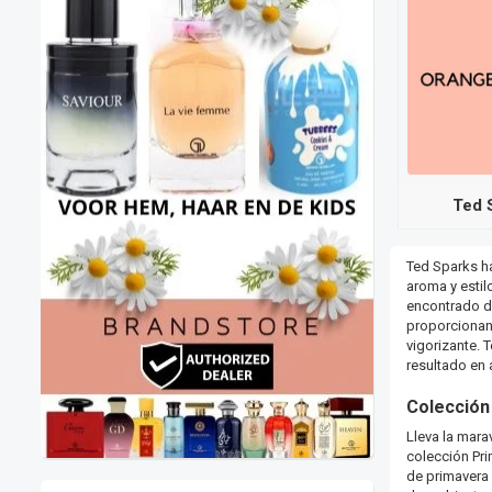
Ted 
Ted Sparks ha
aroma y estil
encontrado du
proporcionan 
vigorizante. 
resultado en 
Colección
Lleva la mara
colección Pri
de primavera 