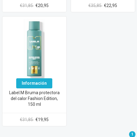
€31,85
€20,95
€35,85
€22,95
Información
Label.M Bruma protectora
del calor Fashion Edition,
150 ml
€31,85
€19,95
1