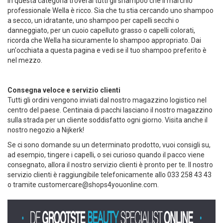
In questa categoria troverai tutti gli shampoo che il marchio
professionale Wella è ricco. Sia che tu stia cercando uno shampoo
a secco, un idratante, uno shampoo per capelli secchi o
danneggiato, per un cuoio capelluto grasso o capelli colorati,
ricorda che Wella ha sicuramente lo shampoo appropriato. Dai
un'occhiata a questa pagina e vedi se il tuo shampoo preferito è
nel mezzo.
Consegna veloce e servizio clienti
Tutti gli ordini vengono inviati dal nostro magazzino logistico nel
centro del paese. Centinaia di pacchi lasciano il nostro magazzino
sulla strada per un cliente soddisfatto ogni giorno. Visita anche il
nostro negozio a Nijkerk!
Se ci sono domande su un determinato prodotto, vuoi consigli su,
ad esempio, tingere i capelli, o sei curioso quando il pacco viene
consegnato, allora il nostro servizio clienti è pronto per te. Il nostro
servizio clienti è raggiungibile telefonicamente allo 033 258 43 43
o tramite
customercare@shops4youonline.com
.